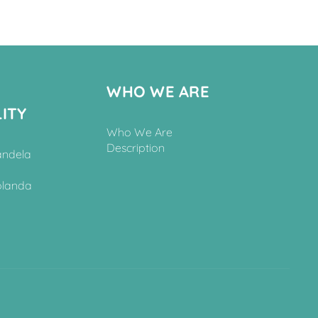
WHO WE ARE
ITY
Who We Are
Description
andela
olanda