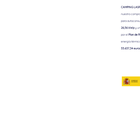
CAMPING LASPA
nuestro comprom
para autoconsu
26,56 kWp
y un
por el
Plan de R
energía térmic
33.637,34 euro