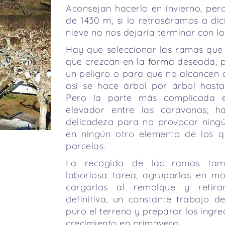
Aconsejan hacerlo en invierno, per
de 1430 m, si lo retrasáramos a di
nieve no nos dejaría terminar con lo
Hay que seleccionar las ramas que
que crezcan en la forma deseada,
un peligro o para que no alcancen d
así se hace árbol por árbol hasta
Pero la parte más complicada 
elevador entre las caravanas; 
delicadeza para no provocar ningú
en ningún otro elemento de los q
parcelas.
La recogida de las ramas tamb
laboriosa tarea, agruparlas en m
cargarlas al remolque y retirar
definitiva, un constante trabajo d
puro el terreno y preparar los ingr
crecimiento en primavera.