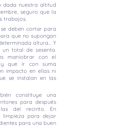
o dada nuestra altitud
ciembre, seguro que la
s trabajos.
 se deben cortar para
 para que no supongan
eterminada altura... Y
 un total de sesenta.
es maniobrar con el
hay que ir con suma
n impacto en ellas ni
ue se instalan en las
ién constituye una
ontones para después
las del recinto. En
e limpieza para dejar
edientes para una buen