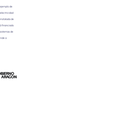
 ejemplo de
electricidad
instalada de
á financiado
 sistemas de
ende a