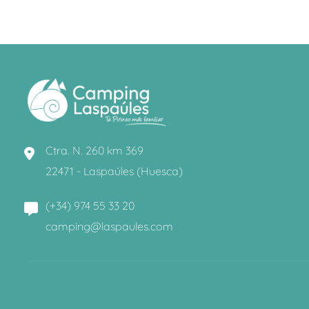
Ctra. N. 260 km 369
22471 - Laspaúles (Huesca)
(+34) 974 55 33 20
camping@laspaules.com