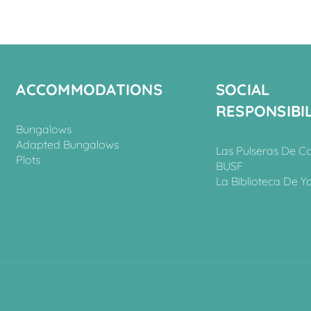
ACCOMMODATIONS
SOCIAL
RESPONSIBIL
Bungalows
Adapted Bungalows
Las Pulseras De C
Plots
BUSF
La Biblioteca De Y