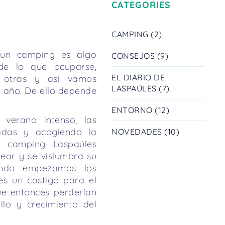
CATEGORIES
CAMPING (2)
 un camping es algo
CONSEJOS (9)
de lo que ocuparse,
EL DIARIO DE
 otras y así vamos
LASPAÚLES (7)
l año. De ello depende
ENTORNO (12)
verano intenso, las
adas y acogiendo la
NOVEDADES (10)
l camping Laspaúles
ear y se vislumbra su
ando empezamos los
es un castigo para el
ue entonces perderían
llo y crecimiento del