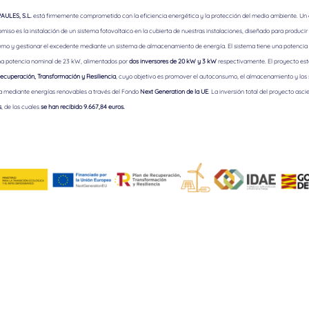
ULES, S.L.
está firmemente comprometido con la eficiencia energética y la protección del medio ambiente. Un
iso es la instalación de un sistema fotovoltaico en la cubierta de nuestras instalaciones, diseñado para producir 
mo y gestionar el excedente mediante un sistema de almacenamiento de energía. El sistema tiene una potencia 
a potencia nominal de 23 kW, alimentados por
dos inversores de 20 kW y 3 kW
respectivamente. El proyecto est
ecuperación, Transformación y Resiliencia
, cuyo objetivo es promover el autoconsumo, el almacenamiento y los
a mediante energías renovables a través del Fondo
Next Generation de la UE
. La inversión total del proyecto asci
s
, de los cuales
se han recibido 9.667,84 euros.