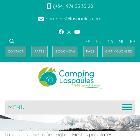
(+34) 974 55 33 20
camping@laspaules.com
ES
EN
CA
NL
FR
CONTACT
RATES
BOOK NOW!
FAQS
GIFT VOUCHERS
MENU
Laspaúles, love at first sight
_
Fiestas populares