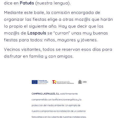
dice en
Patués
(nuestra lengua).
Mediante este baile, la comisión encargada de
organizar las fiestas elige a otras moz@s que harán
lo propio el siguiente año. Hay que decir que los
moz@s de
Laspauls
se “curran” unas muy buenas
fiestas para todos: niños, mayores y jóvenes.
Vecinos visitantes, todos se reservan esos días para
disfrutar en familia y con amigos.
CAMPING LASPAULES, S.L.
está firmemente
comprometido con la eficiencia energética y la
protección del medio ambiente. Un ejemplo de
nuestro compromiso es la instalación de un sistema
fotovoltaico en la cubierta de nuestras instalaciones,