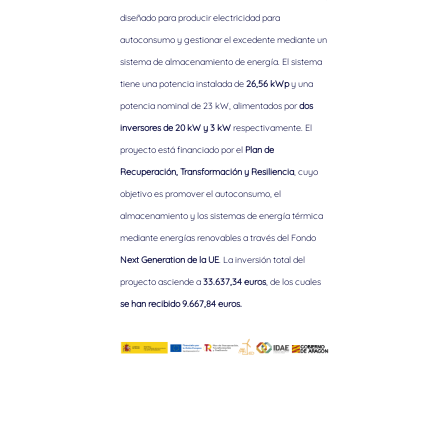
diseñado para producir electricidad para
autoconsumo y gestionar el excedente mediante un
sistema de almacenamiento de energía. El sistema
tiene una potencia instalada de
26,56 kWp
y una
potencia nominal de 23 kW, alimentados por
dos
inversores de 20 kW y 3 kW
respectivamente. El
proyecto está financiado por el
Plan de
Recuperación, Transformación y Resiliencia
, cuyo
objetivo es promover el autoconsumo, el
almacenamiento y los sistemas de energía térmica
mediante energías renovables a través del Fondo
Next Generation de la UE
. La inversión total del
proyecto asciende a
33.637,34 euros
, de los cuales
se han recibido 9.667,84 euros.