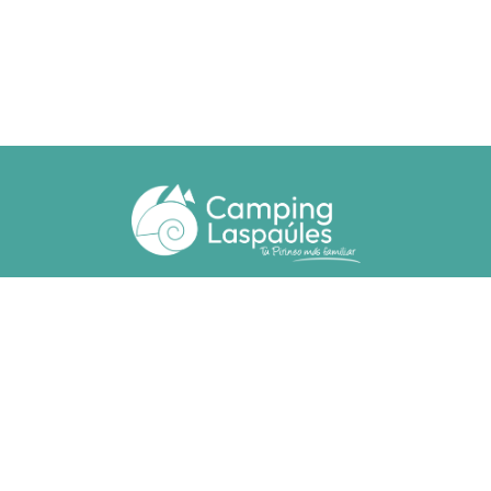
Ctra. N. 260 km 369
22471 - Laspaúles (Huesca)
(+34) 974 55 33 20
camping@laspaules.com
ACCOMMODATIONS