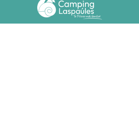
Ctra. N. 260 km 369
22471 - Laspaúles (Huesca)
(+34) 974 55 33 20
camping@laspaules.com
ACCOMMODATIONS
Bungalows
Adapted Bungalows
Plots
SOCIAL RESPONSIBILITY