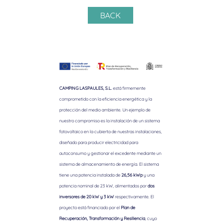
BACK
CAMPING LASPAULES, S.L.
está firmemente
comprometido con la eficiencia energética y la
protección del medio ambiente. Un ejemplo de
nuestro compromiso es la instalación de un sistema
fotovoltaico en la cubierta de nuestras instalaciones,
diseñado para producir electricidad para
autoconsumo y gestionar el excedente mediante un
sistema de almacenamiento de energía. El sistema
tiene una potencia instalada de
26,56 kWp
y una
potencia nominal de 23 kW, alimentados por
dos
inversores de 20 kW y 3 kW
respectivamente. El
proyecto está financiado por el
Plan de
Recuperación, Transformación y Resiliencia
, cuyo