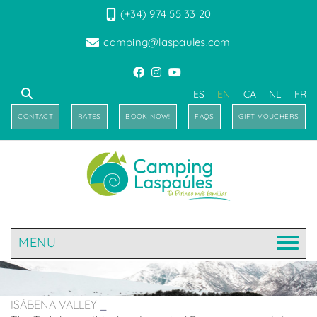
(+34) 974 55 33 20
camping@laspaules.com
ES
EN
CA
NL
FR
CONTACT
RATES
BOOK NOW!
FAQS
GIFT VOUCHERS
MENU
ISÁBENA VALLEY
_