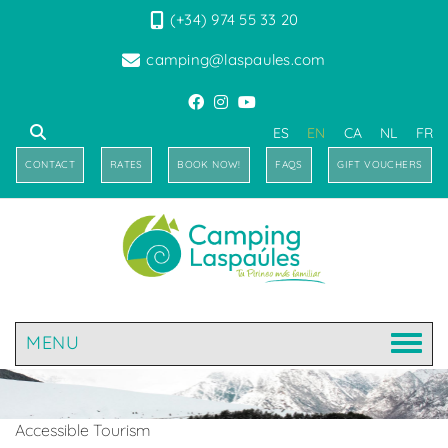
(+34) 974 55 33 20
camping@laspaules.com
ES
EN
CA
NL
FR
CONTACT
RATES
BOOK NOW!
FAQS
GIFT VOUCHERS
MENU
Accessible Tourism