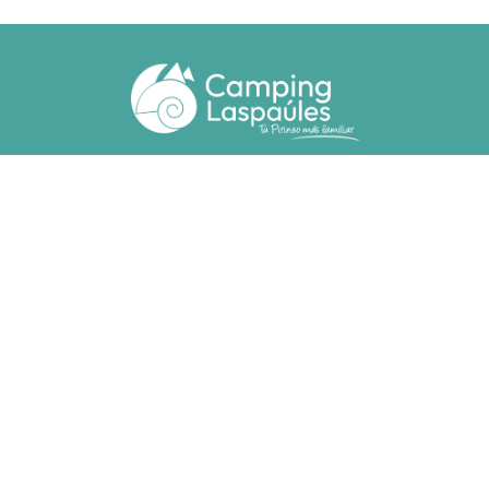
Ctra. N. 260 km 369
22471 - Laspaúles (Huesca)
(+34) 974 55 33 20
camping@laspaules.com
ACCOMMODATIONS
Bungalows
Adapted Bungalows
Plots