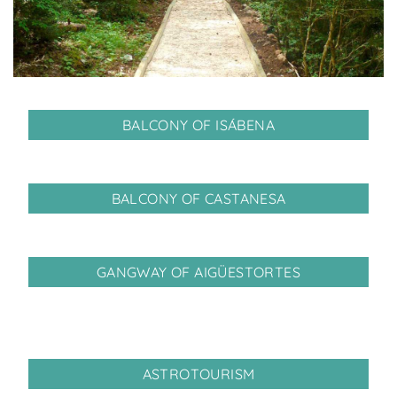
BALCONY OF ISÁBENA
BALCONY OF CASTANESA
GANGWAY OF AIGÜESTORTES
ASTROTOURISM