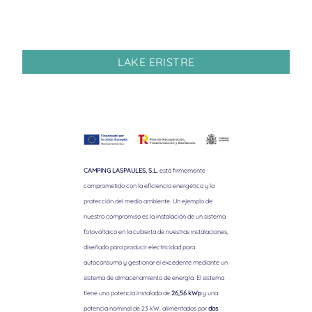
LAKE ERISTRE
CAMPING LASPAULES, S.L.
está firmemente
comprometido con la eficiencia energética y la
protección del medio ambiente. Un ejemplo de
nuestro compromiso es la instalación de un sistema
fotovoltaico en la cubierta de nuestras instalaciones,
diseñado para producir electricidad para
autoconsumo y gestionar el excedente mediante un
sistema de almacenamiento de energía. El sistema
tiene una potencia instalada de
26,56 kWp
y una
potencia nominal de 23 kW, alimentados por
dos