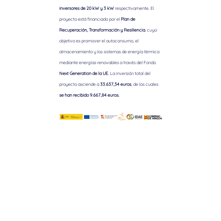
inversores de 20 kW y 3 kW
respectivamente. El
proyecto está financiado por el
Plan de
Recuperación, Transformación y Resiliencia
, cuyo
objetivo es promover el autoconsumo, el
almacenamiento y los sistemas de energía térmica
mediante energías renovables a través del Fondo
Next Generation de la UE
. La inversión total del
proyecto asciende a
33.637,34 euros
, de los cuales
se han recibido 9.667,84 euros.