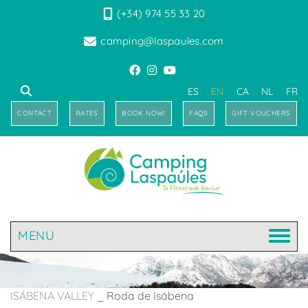
(+34) 974 55 33 20
camping@laspaules.com
ES
EN
CA
NL
FR
CONTACT
RATES
BOOK NOW!
FAQS
GIFT VOUCHERS
MENU
ISÁBENA VALLEY
_
Roda de Isábena