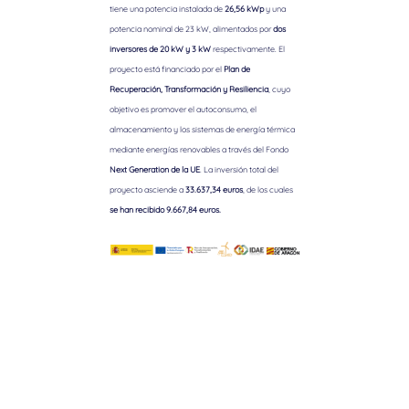
tiene una potencia instalada de
26,56 kWp
y una
potencia nominal de 23 kW, alimentados por
dos
inversores de 20 kW y 3 kW
respectivamente. El
proyecto está financiado por el
Plan de
Recuperación, Transformación y Resiliencia
, cuyo
objetivo es promover el autoconsumo, el
almacenamiento y los sistemas de energía térmica
mediante energías renovables a través del Fondo
Next Generation de la UE
. La inversión total del
proyecto asciende a
33.637,34 euros
, de los cuales
se han recibido 9.667,84 euros.