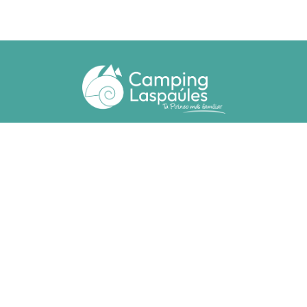
Ctra. N. 260 km 369
22471 - Laspaúles (Huesca)
(+34) 974 55 33 20
camping@laspaules.com
ACCOMMODATIONS
Bungalows
Adapted Bungalows