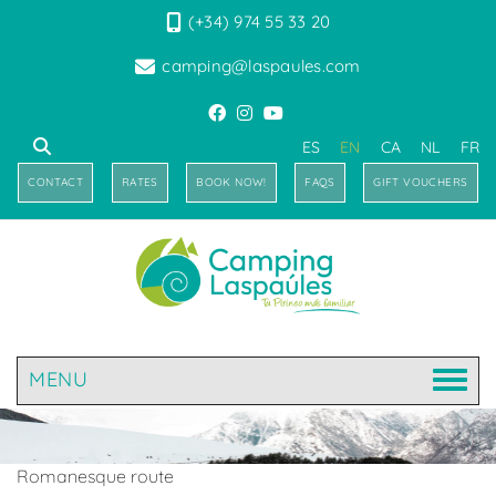
(+34) 974 55 33 20
camping@laspaules.com
ES
EN
CA
NL
FR
CONTACT
RATES
BOOK NOW!
FAQS
GIFT VOUCHERS
MENU
Romanesque route