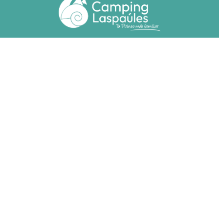
Ctra. N. 260 km 369
22471 - Laspaúles (Huesca)
(+34) 974 55 33 20
camping@laspaules.com
ACCOMMODATIONS
Bungalows
Adapted Bungalows
Plots
SOCIAL RESPONSIBILITY