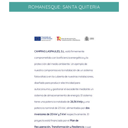
ROMANESQUE: SANTA QUITERIA
CAMPING LASPAULES, S.L.
está firmemente
comprometido con la eficiencia energética y la
protección del medio ambiente. Un ejemplo de
nuestro compromiso es la instalación de un sistema
fotovoltaico en la cubierta de nuestras instalaciones,
diseñado para producir electricidad para
autoconsumo y gestionar el excedente mediante un
sistema de almacenamiento de energía. El sistema
tiene una potencia instalada de
26,56 kWp
y una
potencia nominal de 23 kW, alimentados por
dos
inversores de 20 kW y 3 kW
respectivamente. El
proyecto está financiado por el
Plan de
Recuperación, Transformación y Resiliencia
, cuyo