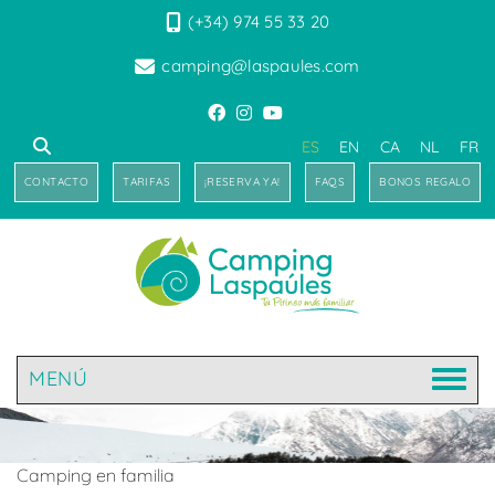
(+34) 974 55 33 20
camping@laspaules.com
ES
EN
CA
NL
FR
CONTACTO
TARIFAS
¡RESERVA YA!
FAQS
BONOS REGALO
MENÚ
Camping en familia