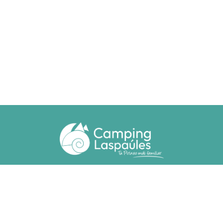
Ctra. N. 260 km 369
22471 - Laspaúles (Huesca)
(+34) 974 55 33 20
camping@laspaules.com