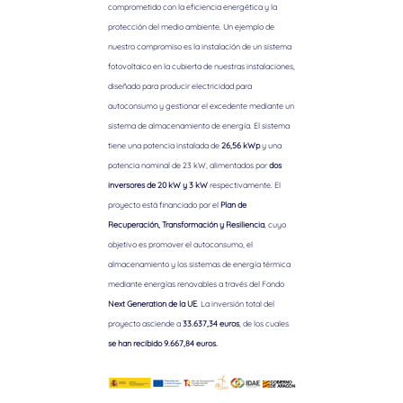
comprometido con la eficiencia energética y la
protección del medio ambiente. Un ejemplo de
nuestro compromiso es la instalación de un sistema
fotovoltaico en la cubierta de nuestras instalaciones,
diseñado para producir electricidad para
autoconsumo y gestionar el excedente mediante un
sistema de almacenamiento de energía. El sistema
tiene una potencia instalada de
26,56 kWp
y una
potencia nominal de 23 kW, alimentados por
dos
inversores de 20 kW y 3 kW
respectivamente. El
proyecto está financiado por el
Plan de
Recuperación, Transformación y Resiliencia
, cuyo
objetivo es promover el autoconsumo, el
almacenamiento y los sistemas de energía térmica
mediante energías renovables a través del Fondo
Next Generation de la UE
. La inversión total del
proyecto asciende a
33.637,34 euros
, de los cuales
se han recibido 9.667,84 euros.