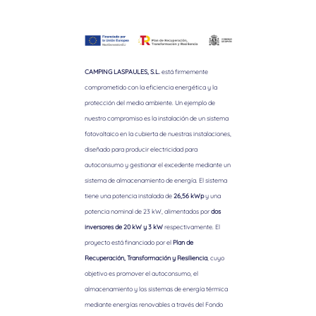
CAMPING LASPAULES, S.L.
está firmemente
comprometido con la eficiencia energética y la
protección del medio ambiente. Un ejemplo de
nuestro compromiso es la instalación de un sistema
fotovoltaico en la cubierta de nuestras instalaciones,
diseñado para producir electricidad para
autoconsumo y gestionar el excedente mediante un
sistema de almacenamiento de energía. El sistema
tiene una potencia instalada de
26,56 kWp
y una
potencia nominal de 23 kW, alimentados por
dos
inversores de 20 kW y 3 kW
respectivamente. El
proyecto está financiado por el
Plan de
Recuperación, Transformación y Resiliencia
, cuyo
objetivo es promover el autoconsumo, el
almacenamiento y los sistemas de energía térmica
mediante energías renovables a través del Fondo