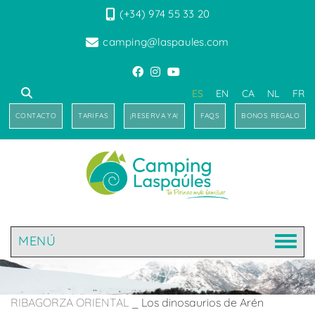
(+34) 974 55 33 20
camping@laspaules.com
ES
EN
CA
NL
FR
CONTACTO
TARIFAS
¡RESERVA YA!
FAQS
BONOS REGALO
MENÚ
RIBAGORZA ORIENTAL
_
Los dinosaurios de Arén