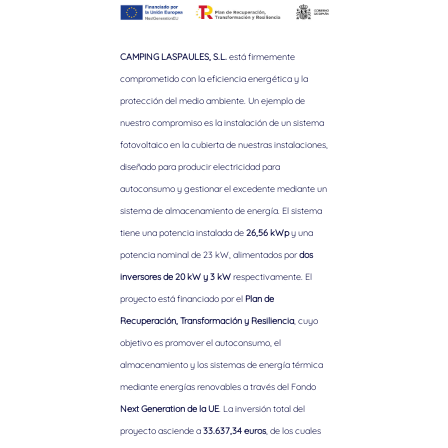
CAMPING LASPAULES, S.L.
está firmemente
comprometido con la eficiencia energética y la
protección del medio ambiente. Un ejemplo de
nuestro compromiso es la instalación de un sistema
fotovoltaico en la cubierta de nuestras instalaciones,
diseñado para producir electricidad para
autoconsumo y gestionar el excedente mediante un
sistema de almacenamiento de energía. El sistema
tiene una potencia instalada de
26,56 kWp
y una
potencia nominal de 23 kW, alimentados por
dos
inversores de 20 kW y 3 kW
respectivamente. El
proyecto está financiado por el
Plan de
Recuperación, Transformación y Resiliencia
, cuyo
objetivo es promover el autoconsumo, el
almacenamiento y los sistemas de energía térmica
mediante energías renovables a través del Fondo
Next Generation de la UE
. La inversión total del
proyecto asciende a
33.637,34 euros
, de los cuales