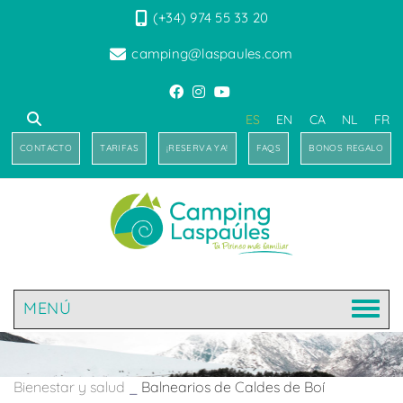
(+34) 974 55 33 20
camping@laspaules.com
ES
EN
CA
NL
FR
CONTACTO
TARIFAS
¡RESERVA YA!
FAQS
BONOS REGALO
MENÚ
Bienestar y salud
_
Balnearios de Caldes de Boí