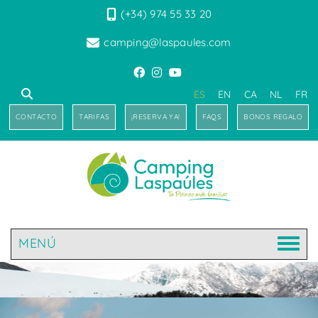
(+34) 974 55 33 20
camping@laspaules.com
ES
EN
CA
NL
FR
CONTACTO
TARIFAS
¡RESERVA YA!
FAQS
BONOS REGALO
MENÚ