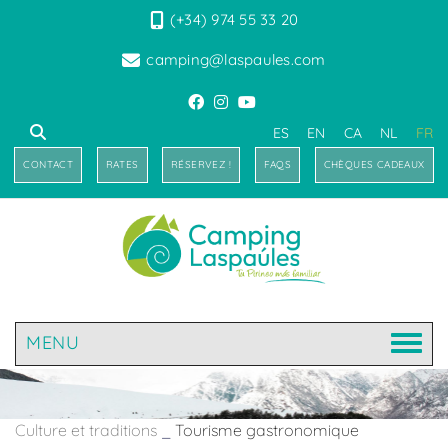
(+34) 974 55 33 20
camping@laspaules.com
ES
EN
CA
NL
FR
CONTACT
RATES
RÉSERVEZ !
FAQS
CHÈQUES CADEAUX
MENU
Culture et traditions
_
Tourisme gastronomique