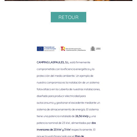
RETOUR
CAMPING LASPAULES, S.L.
está firmemente
comprometido con la eficiencia energética y la
protección del medio ambiente. Un ejemplo de
nuestro compromiso es la instalación de un sistema
fotovoltaico en la cubierta de nuestras instalaciones,
diseñado para producir electricidad para
autoconsumo y gestionar el excedente mediante un
sistema de almacenamiento de energía. El sistema
tiene una potencia instalada de
26,56 kWp
y una
potencia nominal de 23 kW, alimentados por
dos
inversores de 20 kW y 3 kW
respectivamente. El
proyecto está financiado por el
Plan de