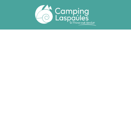
Ctra. N. 260 km 369
22471 - Laspaúles (Huesca)
(+34) 974 55 33 20
camping@laspaules.com
HÉBERGEMENTS
Bungalows
Bungalows Adpatées
Parcelles
RESPONSABILITÉ SOCIALE