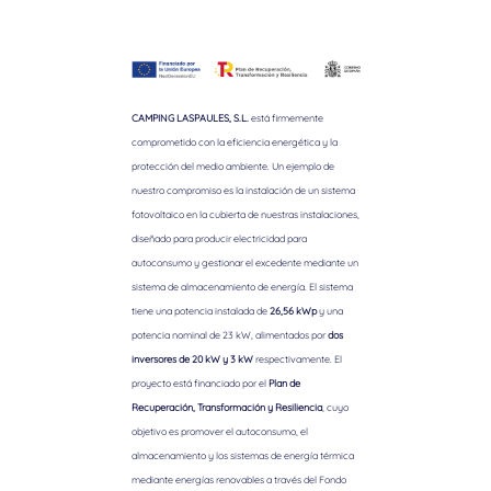
CAMPING LASPAULES, S.L.
está firmemente
comprometido con la eficiencia energética y la
protección del medio ambiente. Un ejemplo de
nuestro compromiso es la instalación de un sistema
fotovoltaico en la cubierta de nuestras instalaciones,
diseñado para producir electricidad para
autoconsumo y gestionar el excedente mediante un
sistema de almacenamiento de energía. El sistema
tiene una potencia instalada de
26,56 kWp
y una
potencia nominal de 23 kW, alimentados por
dos
inversores de 20 kW y 3 kW
respectivamente. El
proyecto está financiado por el
Plan de
Recuperación, Transformación y Resiliencia
, cuyo
objetivo es promover el autoconsumo, el
almacenamiento y los sistemas de energía térmica
mediante energías renovables a través del Fondo