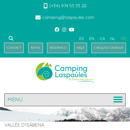
(+34) 974 55 33 20
camping@laspaules.com
ES
EN
CA
NL
FR
CONTACT
RATES
RÉSERVEZ !
FAQS
CHÈQUES CADEAUX
MENU
VALLÉE D'ISÁBENA