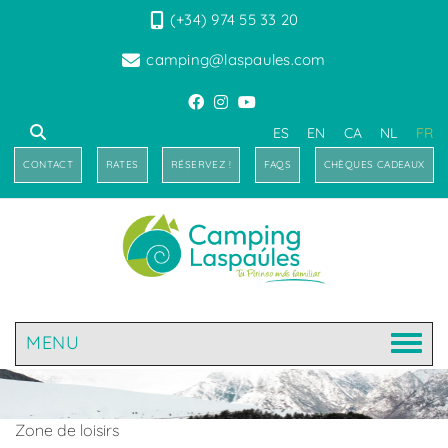
(+34) 974 55 33 20
camping@laspaules.com
ES
EN
CA
NL
FR
CONTACT
RATES
RÉSERVEZ !
FAQS
CHÈQUES CADEAUX
MENU
Zone de loisirs