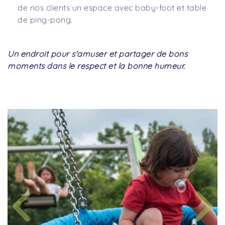
de nos clients un espace avec baby-foot et table
de ping-pong.
Un endroit pour s'amuser et partager de bons
moments dans le respect et la bonne humeur.
Previous
Ne