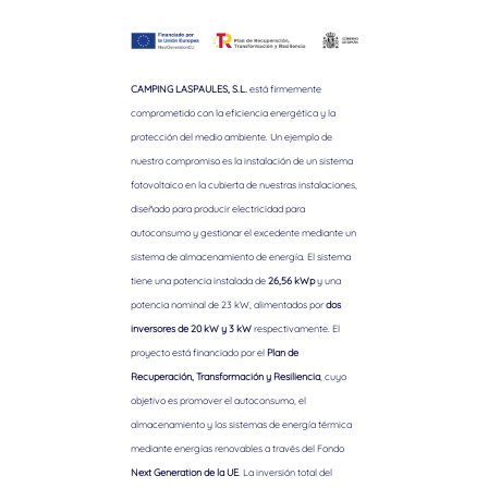
CAMPING LASPAULES, S.L.
está firmemente
comprometido con la eficiencia energética y la
protección del medio ambiente. Un ejemplo de
nuestro compromiso es la instalación de un sistema
fotovoltaico en la cubierta de nuestras instalaciones,
diseñado para producir electricidad para
autoconsumo y gestionar el excedente mediante un
sistema de almacenamiento de energía. El sistema
tiene una potencia instalada de
26,56 kWp
y una
potencia nominal de 23 kW, alimentados por
dos
inversores de 20 kW y 3 kW
respectivamente. El
proyecto está financiado por el
Plan de
Recuperación, Transformación y Resiliencia
, cuyo
objetivo es promover el autoconsumo, el
almacenamiento y los sistemas de energía térmica
mediante energías renovables a través del Fondo
Next Generation de la UE
. La inversión total del