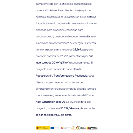
comprometido con la eficiencia energética y la
protección del medio ambiente. Un ejemplo de
nuestro compromiso es la instalación de un sistema
fotovoltaico en la cubierta de nuestras instalaciones,
diseñado para producir electricidad para
autoconsumo y gestionar el excedente mediante un
sistema de almacenamiento de energía. El sistema
tiene una potencia instalada de
26,56 kWp
y una
potencia nominal de 23 kW, alimentados por
dos
inversores de 20 kW y 3 kW
respectivamente. El
proyecto está financiado por el
Plan de
Recuperación, Transformación y Resiliencia
, cuyo
objetivo es promover el autoconsumo, el
almacenamiento y los sistemas de energía térmica
mediante energías renovables a través del Fondo
Next Generation de la UE
. La inversión total del
proyecto asciende a
33.637,34 euros
, de los cuales
se han recibido 9.667,84 euros.