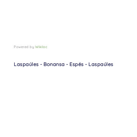
Powered by
Wikiloc
Laspaúles - Bonansa - Espés - Laspaúles