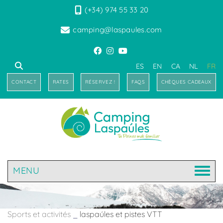
(+34) 974 55 33 20
camping@laspaules.com
ES
EN
CA
NL
FR
CONTACT
RATES
RÉSERVEZ !
FAQS
CHÈQUES CADEAUX
MENU
Sports et activités
_
laspaúles et pistes VTT