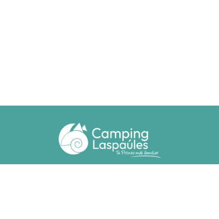
Ctra. N. 260 km 369
22471 - Laspaúles (Huesca)
(+34) 974 55 33 20
camping@laspaules.com