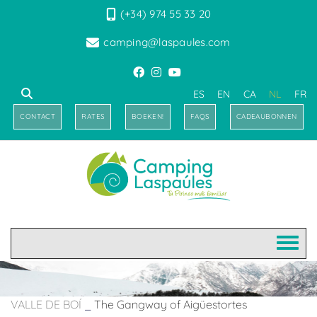
(+34) 974 55 33 20
camping@laspaules.com
ES
EN
CA
NL
FR
CONTACT
RATES
BOEKEN!
FAQS
CADEAUBONNEN
VALLE DE BOÍ
_
The Gangway of Aigüestortes