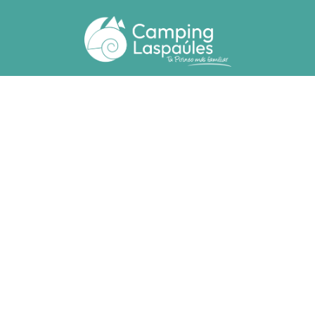
Ctra. N. 260 km 369
22471 - Laspaúles (Huesca)
(+34) 974 55 33 20
camping@laspaules.com
ACCOMMODATIES
Bungalows
Bungalows Voor Mindervaliden
Staanplaasten