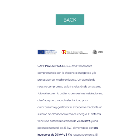
BACK
CAMPING LASPAULES, S.L.
está firmemente
comprometido con la eficiencia energética y la
protección del medio ambiente. Un ejemplo de
nuestro compromiso es la instalación de un sistema
fotovoltaico en la cubierta de nuestras instalaciones,
diseñado para producir electricidad para
autoconsumo y gestionar el excedente mediante un
sistema de almacenamiento de energía. El sistema
tiene una potencia instalada de
26,56 kWp
y una
potencia nominal de 23 kW, alimentados por
dos
inversores de 20 kW y 3 kW
respectivamente. El