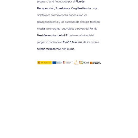
proyecto está financiado por el
Plan de
Recuperación, Transformación y Resiliencia
, cuyo
objetivo es promover el autoconsumo, el
almacenamiento y los sistemas de energía térmica
mediante energías renovables a través del Fondo
Next Generation de la UE
. La inversión total del
proyecto asciende a
33.637,34 euros
, de los cuales
se han recibido 9.667,84 euros.