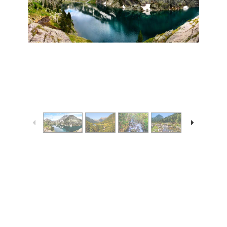
1
/
5