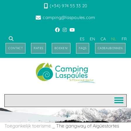
(+34) 974 55 33 20
camping@laspaules.com
ES
EN
CA
NL
FR
CONTACT
RATES
BOEKEN!
FAQS
CADEAUBONNEN
Toegankelijk toerisme
_
The gangway of Aigüestortes