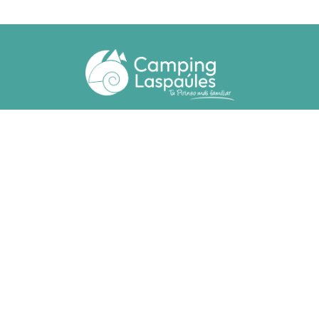
Ctra. N. 260 km 369
22471 - Laspaúles (Huesca)
(+34) 974 55 33 20
camping@laspaules.com
ACCOMMODATIES
Bungalows
Bungalows Voor Mindervaliden
Staanplaasten