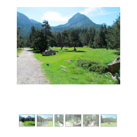
1
/
6