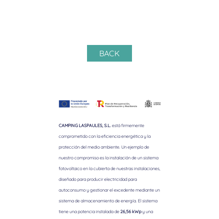
BACK
CAMPING LASPAULES, S.L.
está firmemente
comprometido con la eficiencia energética y la
protección del medio ambiente. Un ejemplo de
nuestro compromiso es la instalación de un sistema
fotovoltaico en la cubierta de nuestras instalaciones,
diseñado para producir electricidad para
autoconsumo y gestionar el excedente mediante un
sistema de almacenamiento de energía. El sistema
tiene una potencia instalada de
26,56 kWp
y una