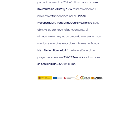
potencia nominal de 23 kW, alimentados por
dos
inversores de 20 kW y 3 kW
respectivamente. El
proyecto está financiado por el
Plan de
Recuperación, Transformación y Resiliencia
, cuyo
objetivo es promover el autoconsumo, el
almacenamiento y los sistemas de energía térmica
mediante energías renovables a través del Fondo
Next Generation de la UE
. La inversión total del
proyecto asciende a
33.637,34 euros
, de los cuales
se han recibido 9.667,84 euros.