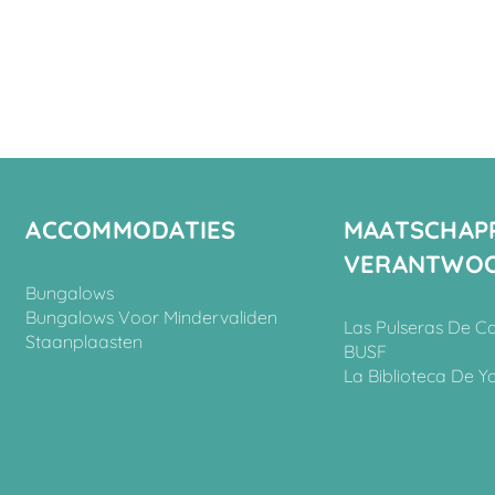
ACCOMMODATIES
MAATSCHAPP
VERANTWOO
Bungalows
Bungalows Voor Mindervaliden
Las Pulseras De C
Staanplaasten
BUSF
La Biblioteca De Y