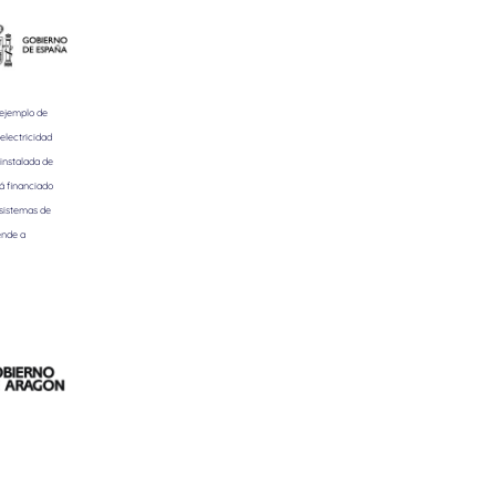
 ejemplo de
electricidad
instalada de
á financiado
 sistemas de
ende a