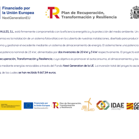
ULES, S.L.
está firmemente comprometido con la eficiencia energética y la protección del medio ambiente. Un
iso es la instalación de un sistema fotovoltaico en la cubierta de nuestras instalaciones, diseñado para producir 
mo y gestionar el excedente mediante un sistema de almacenamiento de energía. El sistema tiene una potencia 
a potencia nominal de 23 kW, alimentados por
dos inversores de 20 kW y 3 kW
respectivamente. El proyecto est
ecuperación, Transformación y Resiliencia
, cuyo objetivo es promover el autoconsumo, el almacenamiento y los
a mediante energías renovables a través del Fondo
Next Generation de la UE
. La inversión total del proyecto asci
s
, de los cuales
se han recibido 9.667,84 euros.