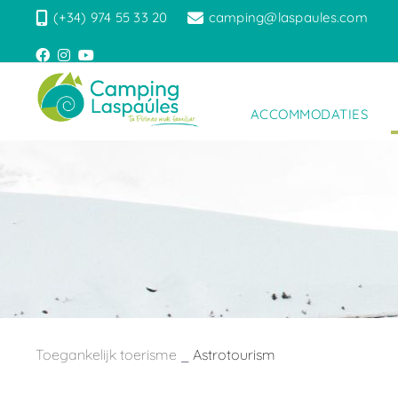
(+34) 974 55 33 20
camping@laspaules.com
ACCOMMODATIES
Toegankelijk toerisme
_
Astrotourism