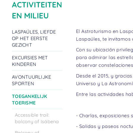
ACTIVITEITEN
EN MILIEU
El Astroturismo en Lasp
LASPAÚLES, LIEFDE
OP HET EERSTE
Laspaúles, te invitamos 
GEZICHT
Con su ubicación privile
para admirar las estrel
EXCURSIES MET
KINDEREN
observar constelaciones
Desde el 2015, y gracia
AVONTUURLIJKE
SPORTEN
Universo y La Astronomí
Entre las actividades ha
TOEGANKELIJK
TOERISME
Accessible trail:
- Charlas, exposiciones s
balcony of Isábena
- Salidas y paseos noct
Balcony of