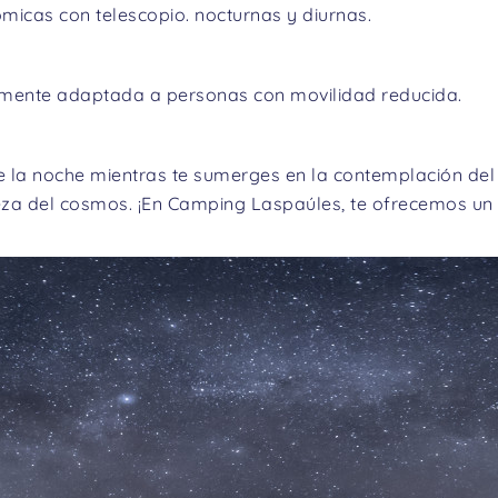
micas con telescopio. nocturnas y diurnas.
almente adaptada a personas con movilidad reducida.
 la noche mientras te sumerges en la contemplación del u
za del cosmos. ¡En Camping Laspaúles, te ofrecemos un v