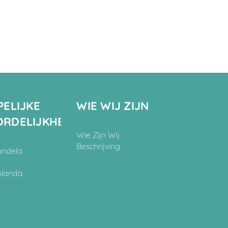
ELIJKE
WIE WIJ ZIJN
RDELIJKHEID
Wie Zijn Wij
Beschrijving
andela
olanda