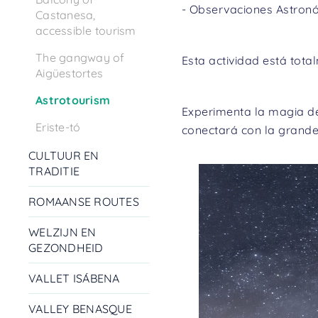
- Observaciones Astronó
Castanesa,
accessible tourism
The gangway of
Esta actividad está tot
Aigüestortes
Astrotourism
Experimenta la magia de
Eriste-tó
conectará con la grande
CULTUUR EN
TRADITIE
Previous
ROMAANSE ROUTES
WELZIJN EN
GEZONDHEID
VALLET ISÁBENA
VALLEY BENASQUE