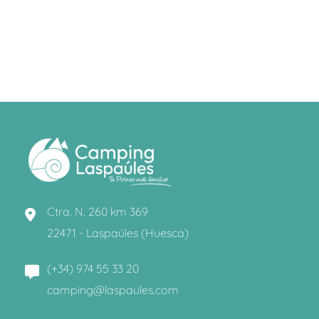
Ctra. N. 260 km 369
22471 - Laspaúles (Huesca)
(+34) 974 55 33 20
camping@laspaules.com