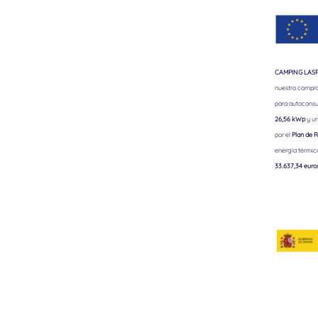
CAMPING LASPA
nuestro comprom
para autoconsu
26,56 kWp
y un
por el
Plan de R
energía térmic
33.637,34 euro