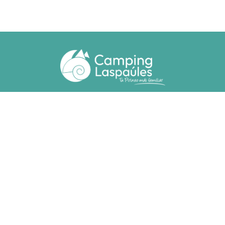
Ctra. N. 260 km 369
22471 - Laspaúles (Huesca)
(+34) 974 55 33 20
camping@laspaules.com
ACCOMMODATIES
Bungalows
Bungalows Voor Mindervaliden