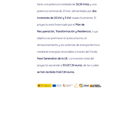
tiene una potencia instalada de
26,56 kWp
y una
potencia nominal de 23 kW, alimentados por
dos
inversores de 20 kW y 3 kW
respectivamente. El
proyecto está financiado por el
Plan de
Recuperación, Transformación y Resiliencia
, cuyo
objetivo es promover el autoconsumo, el
almacenamiento y los sistemas de energía térmica
mediante energías renovables a través del Fondo
Next Generation de la UE
. La inversión total del
proyecto asciende a
33.637,34 euros
, de los cuales
se han recibido 9.667,84 euros.