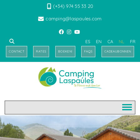
(+34) 974 55 33 20
camping@laspaules.com
ES
EN
CA
NL
FR
CONTACT
RATES
BOEKEN!
FAQS
CADEAUBONNEN