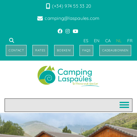
(+34) 974 55 33 20
camping@laspaules.com
ES
EN
CA
NL
FR
CONTACT
RATES
BOEKEN!
FAQS
CADEAUBONNEN