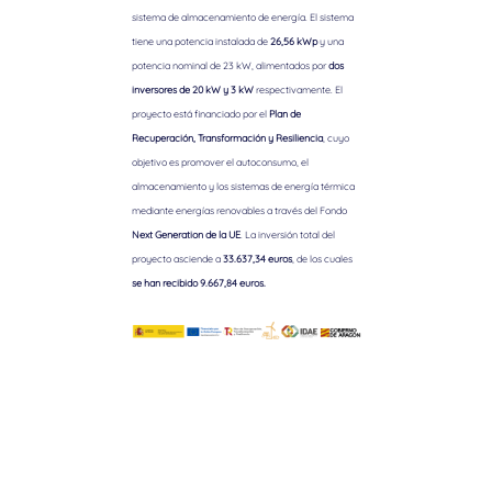
sistema de almacenamiento de energía. El sistema
tiene una potencia instalada de
26,56 kWp
y una
potencia nominal de 23 kW, alimentados por
dos
inversores de 20 kW y 3 kW
respectivamente. El
proyecto está financiado por el
Plan de
Recuperación, Transformación y Resiliencia
, cuyo
objetivo es promover el autoconsumo, el
almacenamiento y los sistemas de energía térmica
mediante energías renovables a través del Fondo
Next Generation de la UE
. La inversión total del
proyecto asciende a
33.637,34 euros
, de los cuales
se han recibido 9.667,84 euros.