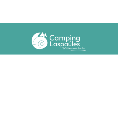
Ctra. N. 260 km 369
22471 - Laspaúles (Huesca)
(+34) 974 55 33 20
camping@laspaules.com
ACCOMMODATIES
Bungalows