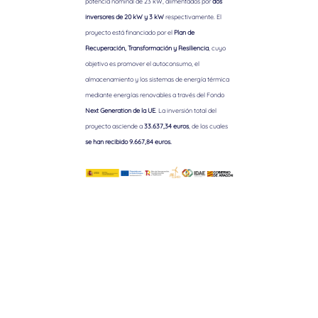
potencia nominal de 23 kW, alimentados por
dos
inversores de 20 kW y 3 kW
respectivamente. El
proyecto está financiado por el
Plan de
Recuperación, Transformación y Resiliencia
, cuyo
objetivo es promover el autoconsumo, el
almacenamiento y los sistemas de energía térmica
mediante energías renovables a través del Fondo
Next Generation de la UE
. La inversión total del
proyecto asciende a
33.637,34 euros
, de los cuales
se han recibido 9.667,84 euros.