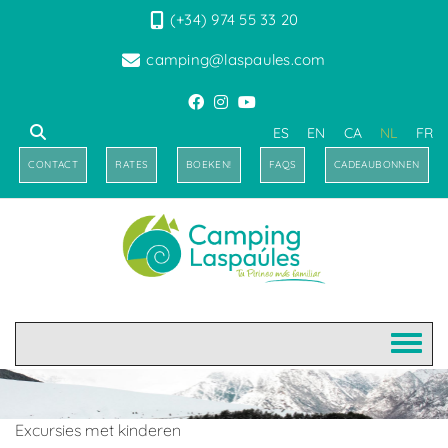
(+34) 974 55 33 20
camping@laspaules.com
ES
EN
CA
NL
FR
CONTACT
RATES
BOEKEN!
FAQS
CADEAUBONNEN
Excursies met kinderen