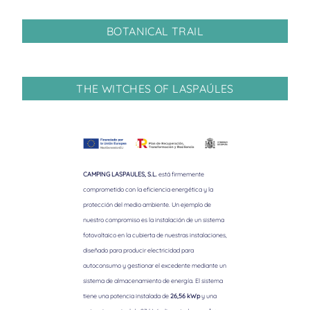
BOTANICAL TRAIL
THE WITCHES OF LASPAÚLES
CAMPING LASPAULES, S.L.
está firmemente
comprometido con la eficiencia energética y la
protección del medio ambiente. Un ejemplo de
nuestro compromiso es la instalación de un sistema
fotovoltaico en la cubierta de nuestras instalaciones,
diseñado para producir electricidad para
autoconsumo y gestionar el excedente mediante un
sistema de almacenamiento de energía. El sistema
tiene una potencia instalada de
26,56 kWp
y una