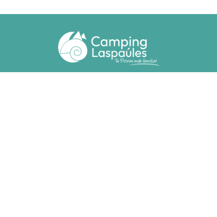
Ctra. N. 260 km 369
22471 - Laspaúles (Huesca)
(+34) 974 55 33 20
camping@laspaules.com
ACCOMMODATIES
Bungalows
Bungalows Voor Mindervaliden
Staanplaasten