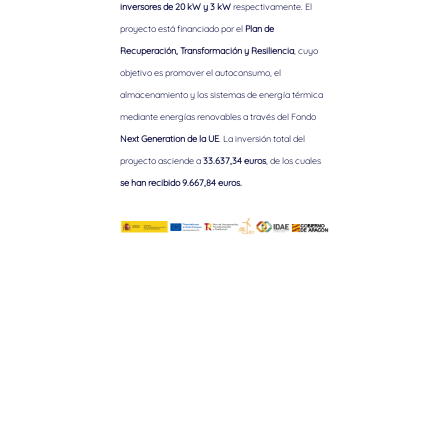
inversores de 20 kW y 3 kW
respectivamente. El
proyecto está financiado por el
Plan de
Recuperación, Transformación y Resiliencia
, cuyo
objetivo es promover el autoconsumo, el
almacenamiento y los sistemas de energía térmica
mediante energías renovables a través del Fondo
Next Generation de la UE
. La inversión total del
proyecto asciende a
33.637,34 euros
, de los cuales
se han recibido 9.667,84 euros.