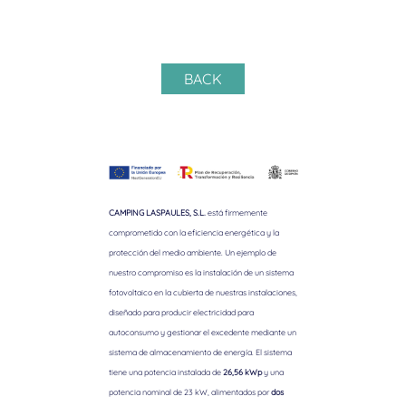
BACK
CAMPING LASPAULES, S.L.
está firmemente
comprometido con la eficiencia energética y la
protección del medio ambiente. Un ejemplo de
nuestro compromiso es la instalación de un sistema
fotovoltaico en la cubierta de nuestras instalaciones,
diseñado para producir electricidad para
autoconsumo y gestionar el excedente mediante un
sistema de almacenamiento de energía. El sistema
tiene una potencia instalada de
26,56 kWp
y una
potencia nominal de 23 kW, alimentados por
dos