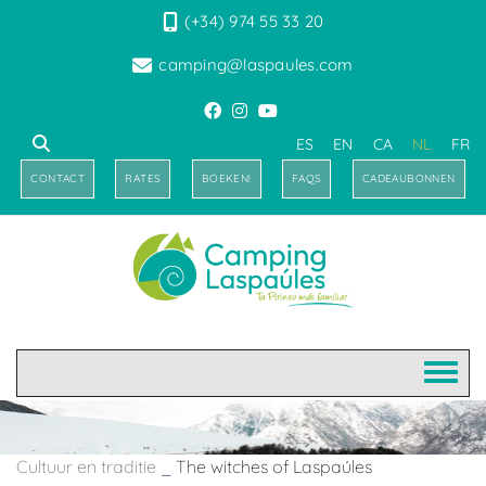
(+34) 974 55 33 20
camping@laspaules.com
ES
EN
CA
NL
FR
CONTACT
RATES
BOEKEN!
FAQS
CADEAUBONNEN
Cultuur en traditie
_
The witches of Laspaúles