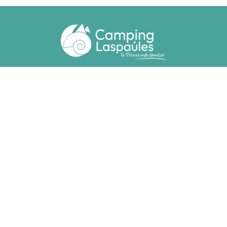
Ctra. N. 260 km 369
22471 - Laspaúles (Huesca)
(+34) 974 55 33 20
camping@laspaules.com
ACCOMMODATIES
Bungalows
Bungalows Voor Mindervaliden
Staanplaasten