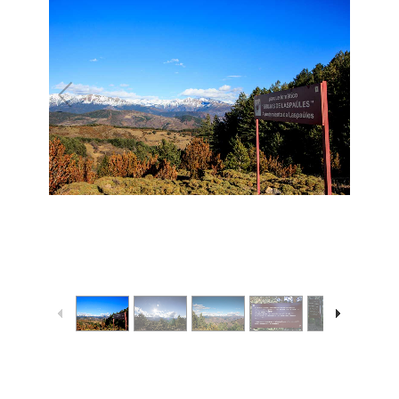
1
/
14