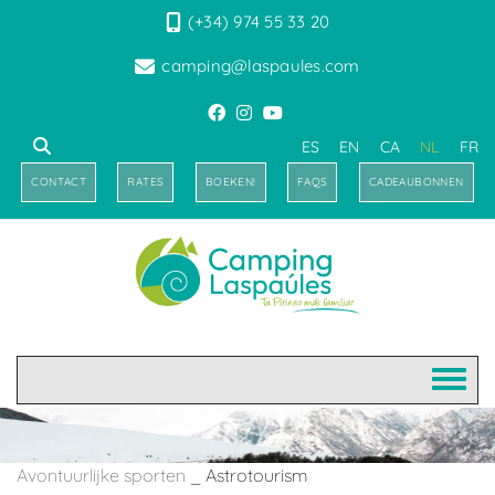
(+34) 974 55 33 20
camping@laspaules.com
ES
EN
CA
NL
FR
CONTACT
RATES
BOEKEN!
FAQS
CADEAUBONNEN
Avontuurlijke sporten
_
Astrotourism