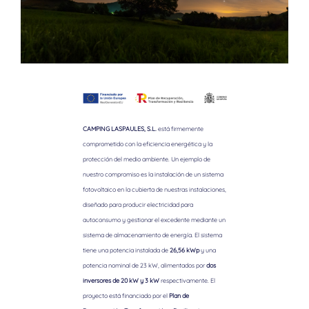
CAMPING LASPAULES, S.L.
está firmemente
comprometido con la eficiencia energética y la
protección del medio ambiente. Un ejemplo de
nuestro compromiso es la instalación de un sistema
fotovoltaico en la cubierta de nuestras instalaciones,
diseñado para producir electricidad para
autoconsumo y gestionar el excedente mediante un
sistema de almacenamiento de energía. El sistema
tiene una potencia instalada de
26,56 kWp
y una
potencia nominal de 23 kW, alimentados por
dos
inversores de 20 kW y 3 kW
respectivamente. El
proyecto está financiado por el
Plan de