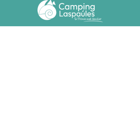
Ctra. N. 260 km 369
22471 - Laspaúles (Huesca)
(+34) 974 55 33 20
camping@laspaules.com
ACCOMMODATIES
Bungalows
Bungalows Voor Mindervaliden
Staanplaasten
MAATSCHAPPELIJKE VERANTWOORDELIJKHEID