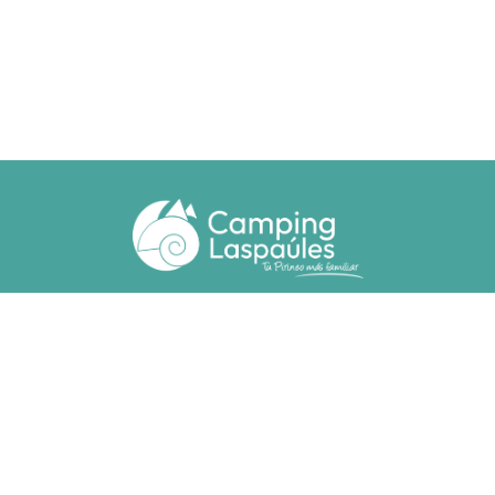
Ctra. N. 260 km 369
22471 - Laspaúles (Huesca)
(+34) 974 55 33 20
camping@laspaules.com