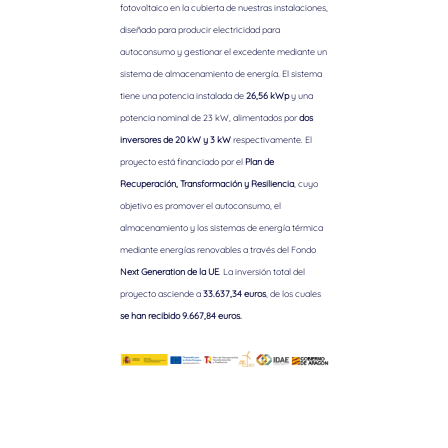
fotovoltaico en la cubierta de nuestras instalaciones,
diseñado para producir electricidad para
autoconsumo y gestionar el excedente mediante un
sistema de almacenamiento de energía. El sistema
tiene una potencia instalada de
26,56 kWp
y una
potencia nominal de 23 kW, alimentados por
dos
inversores de 20 kW y 3 kW
respectivamente. El
proyecto está financiado por el
Plan de
Recuperación, Transformación y Resiliencia
, cuyo
objetivo es promover el autoconsumo, el
almacenamiento y los sistemas de energía térmica
mediante energías renovables a través del Fondo
Next Generation de la UE
. La inversión total del
proyecto asciende a
33.637,34 euros
, de los cuales
se han recibido 9.667,84 euros.