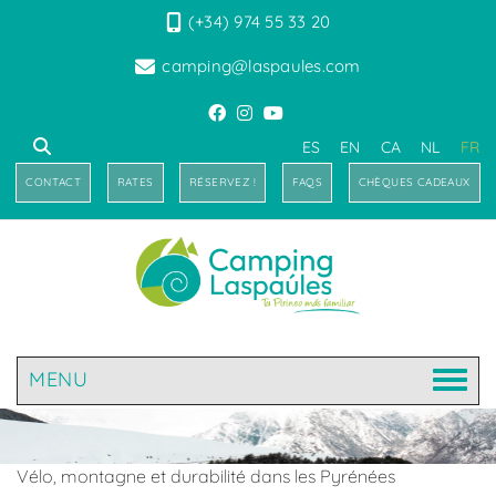
(+34) 974 55 33 20
camping@laspaules.com
ES
EN
CA
NL
FR
CONTACT
RATES
RÉSERVEZ !
FAQS
CHÈQUES CADEAUX
MENU
Vélo, montagne et durabilité dans les Pyrénées