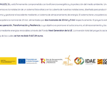
ULES, S.L.
está firmemente comprometido con la eficiencia energética y la protección del medio ambiente. Un
iso es la instalación de un sistema fotovoltaico en la cubierta de nuestras instalaciones, diseñado para producir 
mo y gestionar el excedente mediante un sistema de almacenamiento de energía. El sistema tiene una potencia 
a potencia nominal de 23 kW, alimentados por
dos inversores de 20 kW y 3 kW
respectivamente. El proyecto est
ecuperación, Transformación y Resiliencia
, cuyo objetivo es promover el autoconsumo, el almacenamiento y los
a mediante energías renovables a través del Fondo
Next Generation de la UE
. La inversión total del proyecto asci
s
, de los cuales
se han recibido 9.667,84 euros.