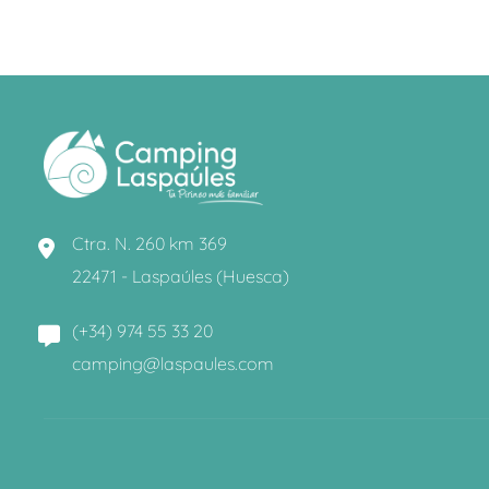
Ctra. N. 260 km 369
22471 - Laspaúles (Huesca)
(+34) 974 55 33 20
camping@laspaules.com