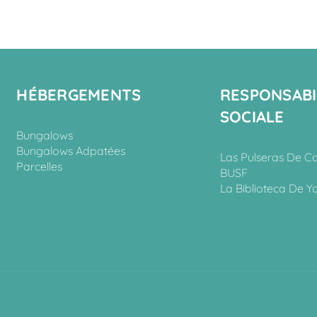
HÉBERGEMENTS
RESPONSABI
SOCIALE
Bungalows
Bungalows Adpatées
Las Pulseras De C
Parcelles
BUSF
La Biblioteca De Y