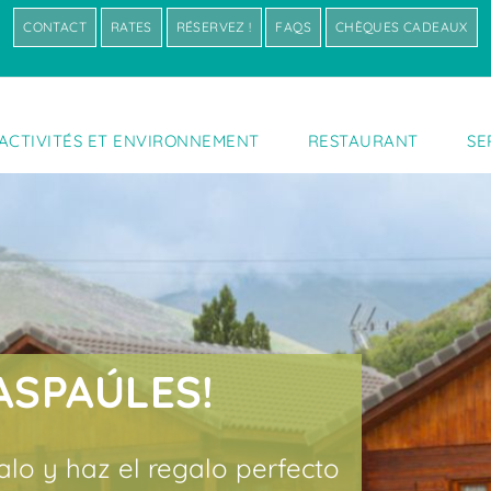
CONTACT
RATES
RÉSERVEZ !
FAQS
CHÈQUES CADEAUX
ACTIVITÉS ET ENVIRONNEMENT
RESTAURANT
SE
ASPAÚLES!
lo y haz el regalo perfecto