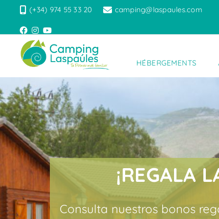
(+34) 974 55 33 20
camping@laspaules.com
HÉBERGEMENTS
¡REGALA L
Consulta nuestros bonos rega