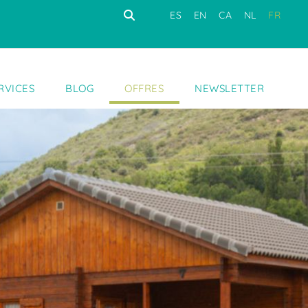
ES
EN
CA
NL
FR
RVICES
BLOG
OFFRES
NEWSLETTER