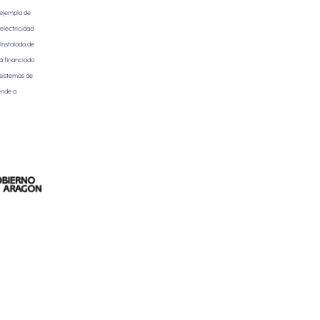
 ejemplo de
electricidad
instalada de
á financiado
 sistemas de
ende a