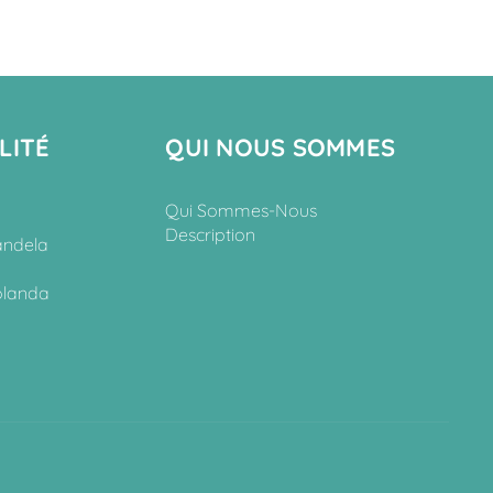
LITÉ
QUI NOUS SOMMES
Qui Sommes-Nous
Description
andela
olanda