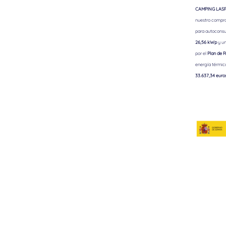
CAMPING LASPA
nuestro comprom
para autoconsu
26,56 kWp
y un
por el
Plan de R
energía térmic
33.637,34 euro