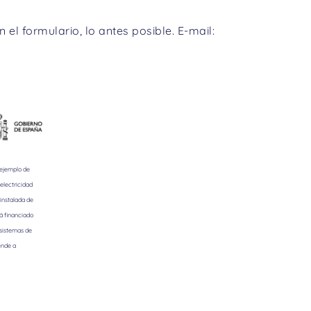
 el formulario, lo antes posible. E-mail:
 ejemplo de
electricidad
instalada de
á financiado
 sistemas de
ende a