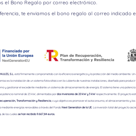
os el Bono Regalo por correo electrónico.
nsferencia, te enviamos el bono regalo al correo indicado en
ULES, S.L.
está firmemente comprometido con la eficiencia energética y la protección del medio ambiente. Un
iso es la instalación de un sistema fotovoltaico en la cubierta de nuestras instalaciones, diseñado para producir 
mo y gestionar el excedente mediante un sistema de almacenamiento de energía. El sistema tiene una potencia 
a potencia nominal de 23 kW, alimentados por
dos inversores de 20 kW y 3 kW
respectivamente. El proyecto est
ecuperación, Transformación y Resiliencia
, cuyo objetivo es promover el autoconsumo, el almacenamiento y los
a mediante energías renovables a través del Fondo
Next Generation de la UE
. La inversión total del proyecto asci
s
, de los cuales
se han recibido 9.667,84 euros.