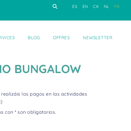
ES
EN
CA
NL
FR
RVICES
BLOG
OFFRES
NEWSLETTER
ONO BUNGALOW
realizáis los pagos en las actividades
a)
 con * son obligatorios.