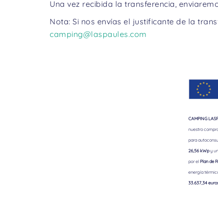
Una vez recibida la transferencia, enviarem
Nota: Si nos envías el justificante de la tra
camping@laspaules.com
CAMPING LASPA
nuestro comprom
para autoconsu
26,56 kWp
y un
por el
Plan de R
energía térmic
33.637,34 euro