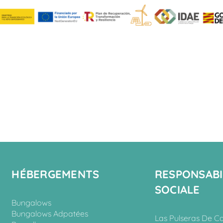
HÉBERGEMENTS
RESPONSABI
SOCIALE
Bungalows
Bungalows Adpatées
Las Pulseras De C