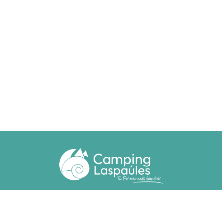
Ctra. N. 260 km 369
22471 - Laspaúles (Huesca)