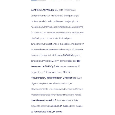
CAMPING LASPAULES, S.L.
está firmemente
comprometido con la eficiencia energética y la
protección del medio ambiente. Un ejemplo de
nuestro compromiso es la instalación de un sistema
fotovoltaico en la cubierta de nuestras instalaciones,
diseñado para producir electricidad para
autoconsumo y gestionar el excedente mediante un
sistema de almacenamiento de energía. El sistema
tiene una potencia instalada de
26,56 kWp
y una
potencia nominal de 23 kW, alimentados por
dos
inversores de 20 kW y 3 kW
respectivamente. El
proyecto está financiado por el
Plan de
Recuperación, Transformación y Resiliencia
, cuyo
objetivo es promover el autoconsumo, el
almacenamiento y los sistemas de energía térmica
mediante energías renovables a través del Fondo
Next Generation de la UE
. La inversión total del
proyecto asciende a
33.637,34 euros
, de los cuales
se han recibido 9.667,84 euros.