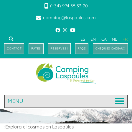
(+34) 974 55 33 20
camping@laspaules.com
ES
EN
CA
NL
FR
CONTACT
RATES
RÉSERVEZ !
FAQS
CHÈQUES CADEAUX
MENU
¡Explora el cosmos en Laspaúles!