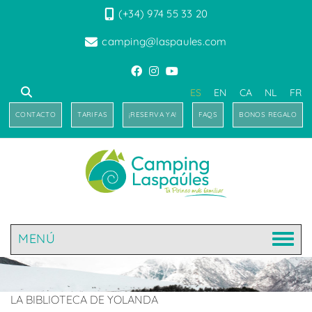
(+34) 974 55 33 20
camping@laspaules.com
ES
EN
CA
NL
FR
CONTACTO
TARIFAS
¡RESERVA YA!
FAQS
BONOS REGALO
MENÚ
LA BIBLIOTECA DE YOLANDA