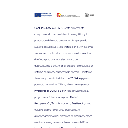
CAMPING LASPAULES, S.L.
está firmemente
comprometido con la eficiencia energética y la
protección del medio ambiente. Un ejemplo de
nuestro compromiso es la instalación de un sistema
fotovoltaico en la cubierta de nuestras instalaciones,
diseñado para producir electricidad para
autoconsumo y gestionar el excedente mediante un
sistema de almacenamiento de energía. El sistema
tiene una potencia instalada de
26,56 kWp
y una
potencia nominal de 23 kW, alimentados por
dos
inversores de 20 kW y 3 kW
respectivamente. El
proyecto está financiado por el
Plan de
Recuperación, Transformación y Resiliencia
, cuyo
objetivo es promover el autoconsumo, el
almacenamiento y los sistemas de energía térmica
mediante energías renovables a través del Fondo