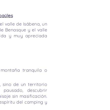
paúles
el valle de Isábena, un
 de Benasque y el valle
ida y muy apreciada
e montaña tranquila o
 sino de un territorio
 pausado, descubrir
saje sin masificación.
espíritu del camping y