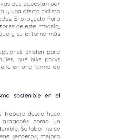
tivas que apuestan por
a y una oferta ciclista
ades. El proyecto Puro
lsores de este modelo,
sque y su entorno más
opciones existen para
aúles, qué bike parks
 ello en una forma de
smo sostenible en el
ue trabaja desde hace
eo aragonés como un
enible. Su labor no se
iene senderos, mejora