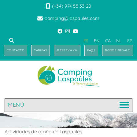
(+34) 974 55 33 20
camping@laspaules.com
ES
EN
CA
NL
FR
CONTACTO
TARIFAS
¡RESERVA YA!
FAQS
BONOS REGALO
MENÚ
Actividades de otoño en Laspaúles