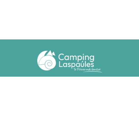
Ctra. N. 260 km 369
22471 - Laspaúles (Huesca)
(+34) 974 55 33 20
camping@laspaules.com
ALOJAMIENTOS