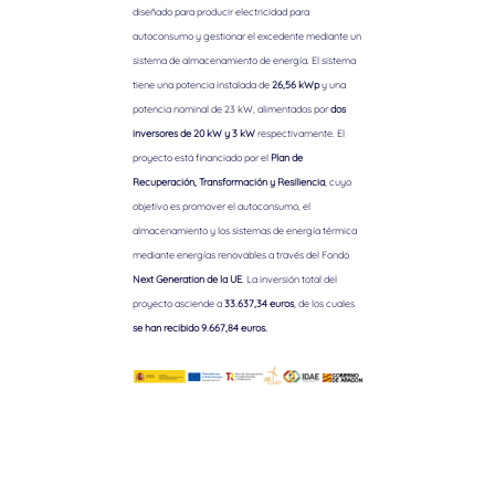
diseñado para producir electricidad para
autoconsumo y gestionar el excedente mediante un
sistema de almacenamiento de energía. El sistema
tiene una potencia instalada de
26,56 kWp
y una
potencia nominal de 23 kW, alimentados por
dos
inversores de 20 kW y 3 kW
respectivamente. El
proyecto está financiado por el
Plan de
Recuperación, Transformación y Resiliencia
, cuyo
objetivo es promover el autoconsumo, el
almacenamiento y los sistemas de energía térmica
mediante energías renovables a través del Fondo
Next Generation de la UE
. La inversión total del
proyecto asciende a
33.637,34 euros
, de los cuales
se han recibido 9.667,84 euros.