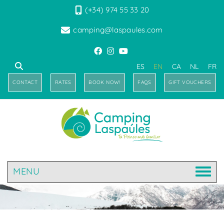
(+34) 974 55 33 20
camping@laspaules.com
ES
EN
CA
NL
FR
CONTACT
RATES
BOOK NOW!
FAQS
GIFT VOUCHERS
MENU