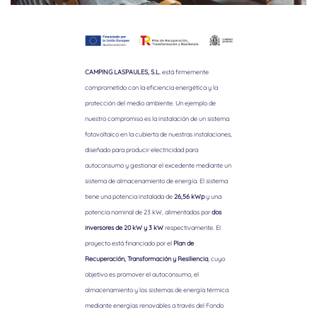
CAMPING LASPAULES, S.L.
está firmemente
comprometido con la eficiencia energética y la
protección del medio ambiente. Un ejemplo de
nuestro compromiso es la instalación de un sistema
fotovoltaico en la cubierta de nuestras instalaciones,
diseñado para producir electricidad para
autoconsumo y gestionar el excedente mediante un
sistema de almacenamiento de energía. El sistema
tiene una potencia instalada de
26,56 kWp
y una
potencia nominal de 23 kW, alimentados por
dos
inversores de 20 kW y 3 kW
respectivamente. El
proyecto está financiado por el
Plan de
Recuperación, Transformación y Resiliencia
, cuyo
objetivo es promover el autoconsumo, el
almacenamiento y los sistemas de energía térmica
mediante energías renovables a través del Fondo