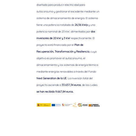
diseñado para producir electricidad para
autoconsumo y gestionar el excedente mediante un
sistema de almacenamiento de energía. El sistema
tiene una potencia instalada de
26,56 kWp
y una
potencia nominal de 23 kW, alimentados por
dos
inversores de 20 kW y 3 kW
respectivamente. El
proyecto está financiado por el
Plan de
Recuperación, Transformación y Resiliencia
, cuyo
objetivo es promover el autoconsumo, el
almacenamiento y los sistemas de energía térmica
mediante energías renovables a través del Fondo
Next Generation de la UE
. La inversión total del
proyecto asciende a
33.637,34 euros
, de los cuales
se han recibido 9.667,84 euros.