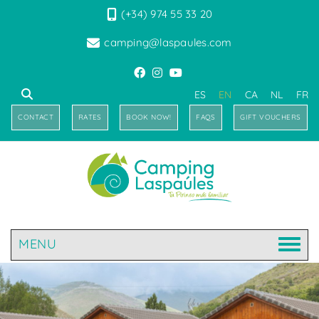
(+34) 974 55 33 20
camping@laspaules.com
ES
EN
CA
NL
FR
CONTACT
RATES
BOOK NOW!
FAQS
GIFT VOUCHERS
MENU