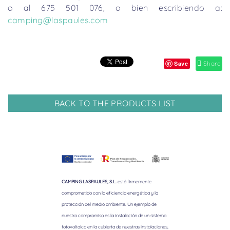
o al 675 501 076, o bien escribiendo a:
camping@laspaules.com
Save
Share
BACK TO THE PRODUCTS LIST
CAMPING LASPAULES, S.L.
está firmemente
comprometido con la eficiencia energética y la
protección del medio ambiente. Un ejemplo de
nuestro compromiso es la instalación de un sistema
fotovoltaico en la cubierta de nuestras instalaciones,