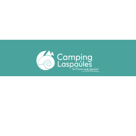
Ctra. N. 260 km 369
22471 - Laspaúles (Huesca)
(+34) 974 55 33 20
camping@laspaules.com
ACCOMMODATIONS