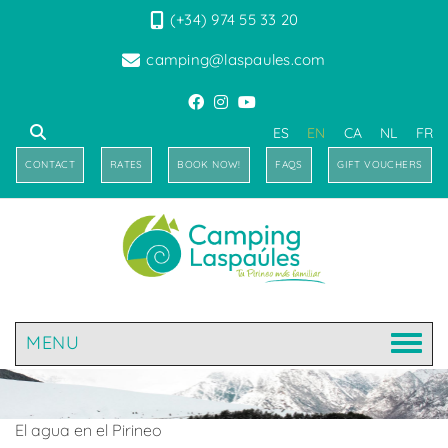
(+34) 974 55 33 20
camping@laspaules.com
ES
EN
CA
NL
FR
CONTACT
RATES
BOOK NOW!
FAQS
GIFT VOUCHERS
MENU
El agua en el Pirineo