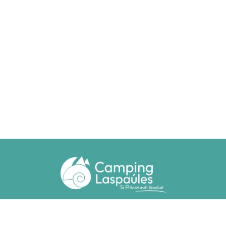
Ctra. N. 260 km 369
22471 - Laspaúles (Huesca)