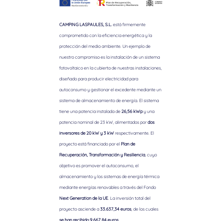
CAMPING LASPAULES, S.L.
está firmemente
comprometido con la eficiencia energética y la
protección del medio ambiente. Un ejemplo de
nuestro compromiso es la instalación de un sistema
fotovoltaico en la cubierta de nuestras instalaciones,
diseñado para producir electricidad para
autoconsumo y gestionar el excedente mediante un
sistema de almacenamiento de energía. El sistema
tiene una potencia instalada de
26,56 kWp
y una
potencia nominal de 23 kW, alimentados por
dos
inversores de 20 kW y 3 kW
respectivamente. El
proyecto está financiado por el
Plan de
Recuperación, Transformación y Resiliencia
, cuyo
objetivo es promover el autoconsumo, el
almacenamiento y los sistemas de energía térmica
mediante energías renovables a través del Fondo
Next Generation de la UE
. La inversión total del
proyecto asciende a
33.637,34 euros
, de los cuales
se han recibido 9.667,84 euros.