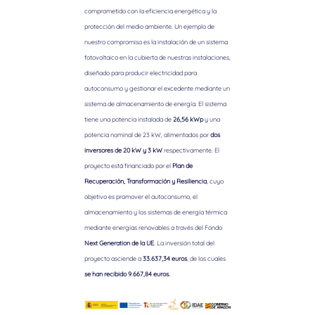
comprometido con la eficiencia energética y la
protección del medio ambiente. Un ejemplo de
nuestro compromiso es la instalación de un sistema
fotovoltaico en la cubierta de nuestras instalaciones,
diseñado para producir electricidad para
autoconsumo y gestionar el excedente mediante un
sistema de almacenamiento de energía. El sistema
tiene una potencia instalada de
26,56 kWp
y una
potencia nominal de 23 kW, alimentados por
dos
inversores de 20 kW y 3 kW
respectivamente. El
proyecto está financiado por el
Plan de
Recuperación, Transformación y Resiliencia
, cuyo
objetivo es promover el autoconsumo, el
almacenamiento y los sistemas de energía térmica
mediante energías renovables a través del Fondo
Next Generation de la UE
. La inversión total del
proyecto asciende a
33.637,34 euros
, de los cuales
se han recibido 9.667,84 euros.