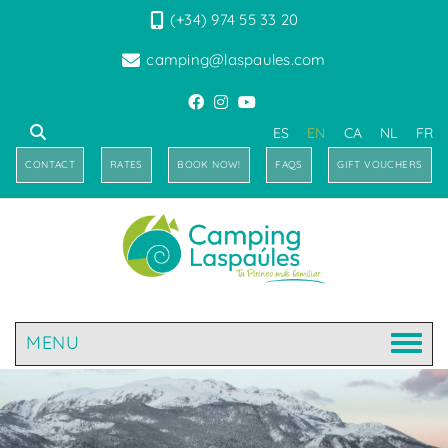
(+34) 974 55 33 20
camping@laspaules.com
ES
EN
CA
NL
FR
CONTACT
RATES
BOOK NOW!
FAQS
GIFT VOUCHERS
MENU