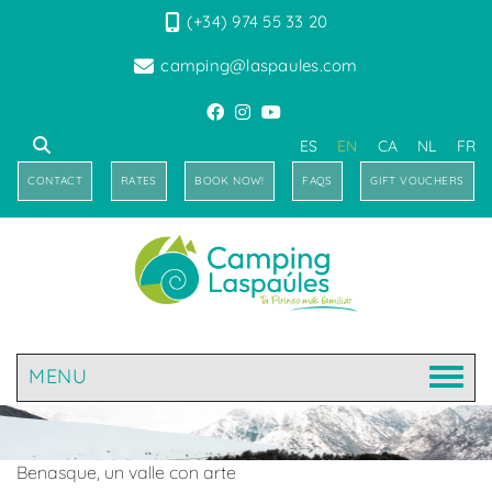
(+34) 974 55 33 20
camping@laspaules.com
ES
EN
CA
NL
FR
CONTACT
RATES
BOOK NOW!
FAQS
GIFT VOUCHERS
MENU
Benasque, un valle con arte