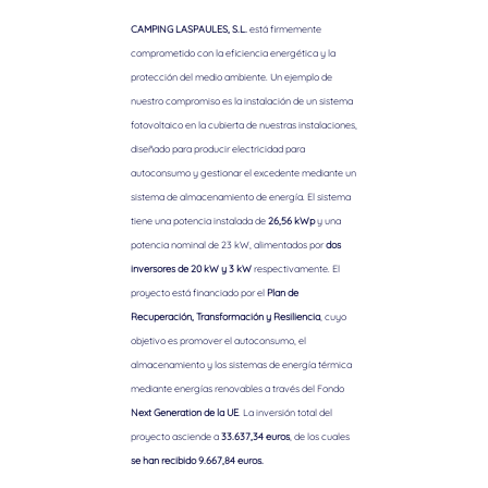
CAMPING LASPAULES, S.L.
está firmemente
comprometido con la eficiencia energética y la
protección del medio ambiente. Un ejemplo de
nuestro compromiso es la instalación de un sistema
fotovoltaico en la cubierta de nuestras instalaciones,
diseñado para producir electricidad para
autoconsumo y gestionar el excedente mediante un
sistema de almacenamiento de energía. El sistema
tiene una potencia instalada de
26,56 kWp
y una
potencia nominal de 23 kW, alimentados por
dos
inversores de 20 kW y 3 kW
respectivamente. El
proyecto está financiado por el
Plan de
Recuperación, Transformación y Resiliencia
, cuyo
objetivo es promover el autoconsumo, el
almacenamiento y los sistemas de energía térmica
mediante energías renovables a través del Fondo
Next Generation de la UE
. La inversión total del
proyecto asciende a
33.637,34 euros
, de los cuales
se han recibido 9.667,84 euros.