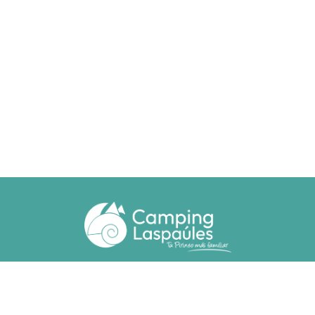
Ctra. N. 260 km 369
22471 - Laspaúles (Huesca)