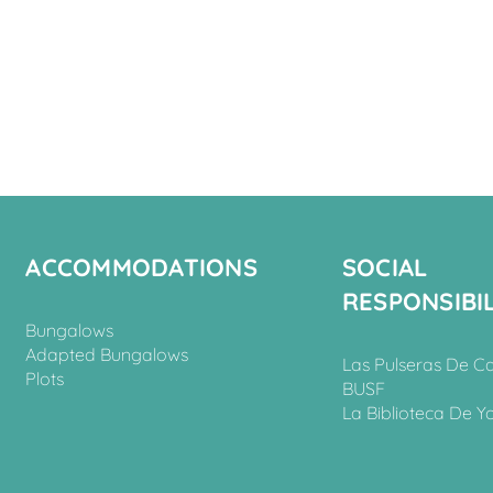
ACCOMMODATIONS
SOCIAL
RESPONSIBIL
Bungalows
Adapted Bungalows
Las Pulseras De C
Plots
BUSF
La Biblioteca De Y