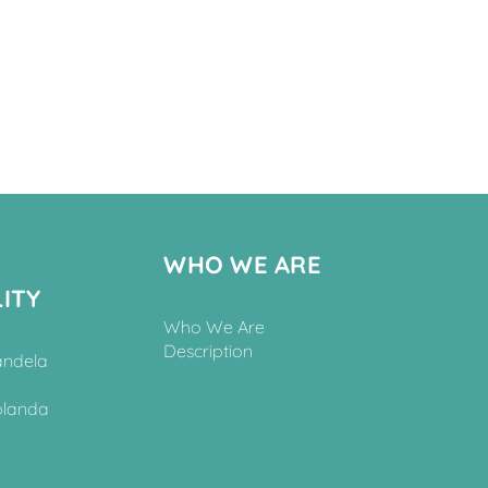
WHO WE ARE
ITY
Who We Are
Description
andela
olanda