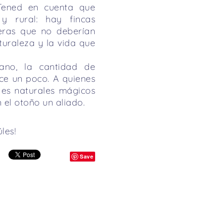
 Tened en cuenta que
y rural: hay fincas
eras que no deberían
turaleza y la vida que
no, la cantidad de
uce un poco. A quienes
jes naturales mágicos
 el otoño un aliado.
les!
Save