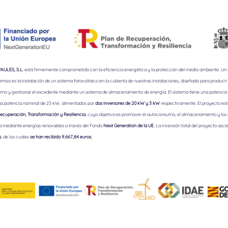
ULES, S.L.
está firmemente comprometido con la eficiencia energética y la protección del medio ambiente. Un
iso es la instalación de un sistema fotovoltaico en la cubierta de nuestras instalaciones, diseñado para producir 
mo y gestionar el excedente mediante un sistema de almacenamiento de energía. El sistema tiene una potencia 
a potencia nominal de 23 kW, alimentados por
dos inversores de 20 kW y 3 kW
respectivamente. El proyecto est
ecuperación, Transformación y Resiliencia
, cuyo objetivo es promover el autoconsumo, el almacenamiento y los
a mediante energías renovables a través del Fondo
Next Generation de la UE
. La inversión total del proyecto asci
s
, de los cuales
se han recibido 9.667,84 euros.