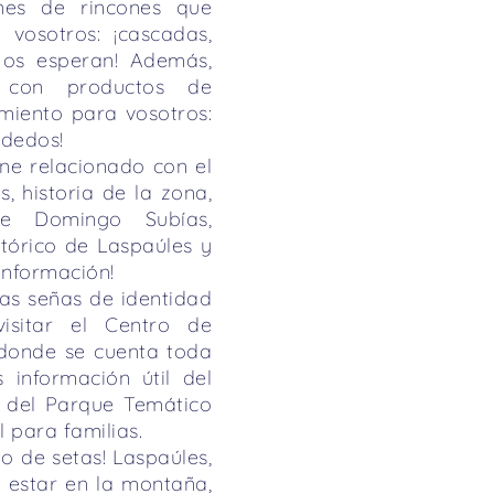
nes de rincones que
 vosotros: ¡cascadas,
 os esperan! Además,
, con productos de
miento para vosotros:
 dedos!
ene relacionado con el
s, historia de la zona,
de Domingo Subías,
stórico de Laspaúles y
 información!
las señas de identidad
isitar el Centro de
 donde se cuenta toda
 información útil del
 del Parque Temático
l para familias.
o de setas! Laspaúles,
 estar en la montaña,