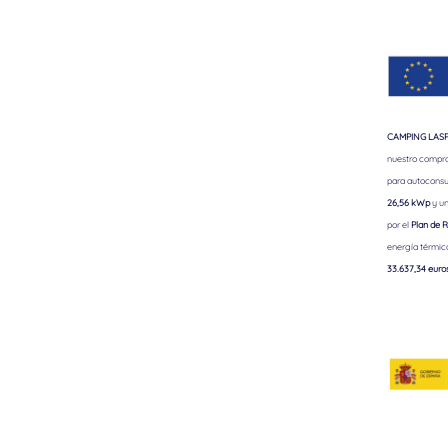
CAMPING LASPA
nuestro comprom
para autoconsu
26,56 kWp
y un
por el
Plan de R
energía térmic
33.637,34 euro