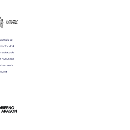
 ejemplo de
electricidad
instalada de
á financiado
 sistemas de
ende a