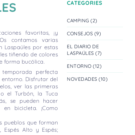
CATEGORIES
LES
CAMPING (2)
ciones favoritas, ¡y
CONSEJOS (9)
 Os contamos varias
EL DIARIO DE
n Laspaúles por estas
LASPAÚLES (7)
les tiñendo de colores
e forma bucólica.
ENTORNO (12)
 temporada perfecta
 entorno. Disfrutar del
NOVEDADES (10)
elos, ver las primeras
mo el Turbón, la Tuca
más, se pueden hacer
en bicicleta. ¡Como
s pueblos que forman
s, Espés Alto y Espés;