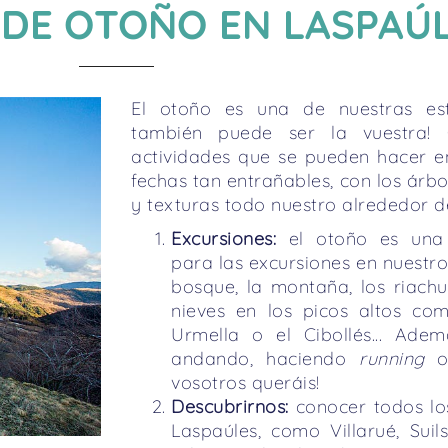
 DE OTOÑO EN LASPAÚ
El otoño es una de nuestras esta
también puede ser la vuestra!
actividades que se pueden hacer e
fechas tan entrañables, con los árbo
y texturas todo nuestro alrededor d
Excursiones:
el otoño es una
para las excursiones en nuestro
bosque, la montaña, los riachu
nieves en los picos altos co
Urmella o el Cibollés... Ade
andando, haciendo
running
o 
vosotros queráis!
Descubrirnos:
conocer todos lo
Laspaúles, como Villarué, Suil