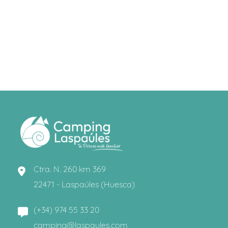
Ctra. N. 260 km 369
22471 - Laspaúles (Huesca)
(+34) 974 55 33 20
camping@laspaules.com