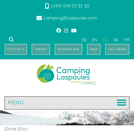
(+34) 974 55 33 20
camping@laspaules.com
ES
EN
CA
NL
FR
CONTACTE
TARIFES
RESERVA ARA!
FAQS
VALS REGAL
MENÚ
Zona d'oci