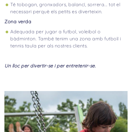
Té tobogan, gronxadors, balancí, sorrera... tot el
necessari perquè els petits es diverteixin.
Zona verda
Adequada per jugar a futbol, voleibol o
bàdminton. També tenim una zona amb futbolí i
tennis taula per als nostres clients.
Un lloc per divertir-se i per entretenir-se.
Previous
Ne