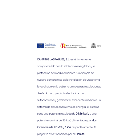
CAMPING LASPAULES, S.L.
está firmemente
comprometido con la eficiencia energética y la
protección del medio ambiente. Un ejemplo de
nuestro compromiso es la instalación de un sistema
fotovoltaico en la cubierta de nuestras instalaciones,
diseñado para producir electricidad para
autoconsumo y gestionar el excedente mediante un
sistema de almacenamiento de energía. El sistema
tiene una potencia instalada de
26,56 kWp
y una
potencia nominal de 23 kW, alimentados por
dos
inversores de 20 kW y 3 kW
respectivamente. El
proyecto está financiado por el
Plan de