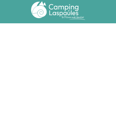
Ctra. N. 260 km 369
22471 - Laspaúles (Huesca)
(+34) 974 55 33 20
camping@laspaules.com
ALLOTJAMENTS
Bungalows
Bungalows Adaptats
Parcel·les
RESPONSABILITAT SOCIAL