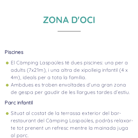
ZONA D'OCI
Piscines
El Càmping Laspaúles té dues piscines: una per a
adults (7x21m), i una altra de xipolleig infantil (4 x
4m), ideals per a tota la família.
Ambdues es troben envoltades d’una gran zona
de gespa per gaudir de les llargues tardes d’estiu.
Parc infantil
Situat al costat de la terrassa exterior del bar-
restaurant del Càmping Laspaúles, podràs relaxar-
te tot prenent un refresc mentre la mainada juga
al parc.