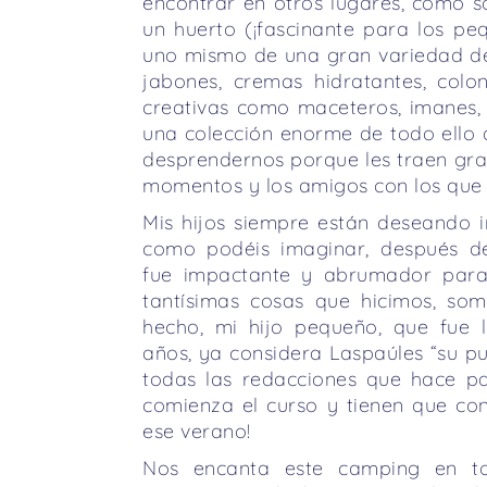
encontrar en otros lugares, como s
un huerto (¡fascinante para los peq
uno mismo de una gran variedad de
jabones, cremas hidratantes, colon
creativas como maceteros, imanes,
una colección enorme de todo ello de
desprendernos porque les traen gra
momentos y los amigos con los que l
Mis hijos siempre están deseando i
como podéis imaginar, después d
fue impactante y abrumador para 
tantísimas cosas que hicimos, somo
hecho, mi hijo pequeño, que fue 
años, ya considera Laspaúles “su pue
todas las redacciones que hace p
comienza el curso y tienen que co
ese verano!
Nos encanta este camping en to