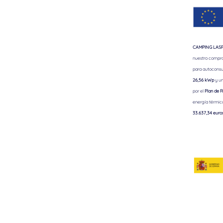
CAMPING LASPA
nuestro comprom
para autoconsu
26,56 kWp
y un
por el
Plan de R
energía térmic
33.637,34 euro