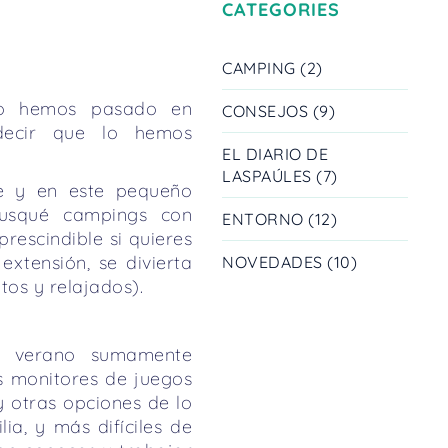
CATEGORIES
CAMPING (2)
 lo hemos pasado en
CONSEJOS (9)
 decir que lo hemos
EL DIARIO DE
LASPAÚLES (7)
je y en este pequeño
usqué campings con
ENTORNO (12)
prescindible si quieres
extensión, se divierta
NOVEDADES (10)
tos y relajados).
l verano sumamente
s monitores de juegos
y otras opciones de lo
ia, y más difíciles de