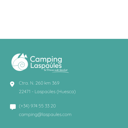
Ctra. N. 260 km 369
22471 - Laspaúles (Huesca)
(+34) 974 55 33 20
camping@laspaules.com