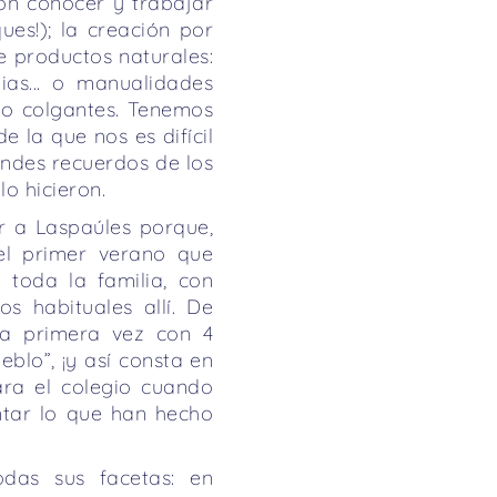
on conocer y trabajar
ues!); la creación por
 productos naturales:
ias... o manualidades
 o colgantes. Tenemos
 la que nos es difícil
ndes recuerdos de los
o hicieron.
r a Laspaúles porque,
el primer verano que
toda la familia, con
s habituales allí. De
la primera vez con 4
blo”, ¡y así consta en
ara el colegio cuando
ntar lo que han hecho
das sus facetas: en