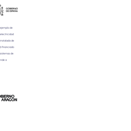
 ejemplo de
electricidad
instalada de
á financiado
 sistemas de
ende a