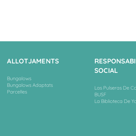
ALLOTJAMENTS
RESPONSABI
SOCIAL
Bungalows
Bungalows Adaptats
Las Pulseras De C
Parcel·les
BUSF
La Biblioteca De Y