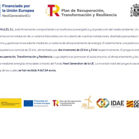
ULES, S.L.
está firmemente comprometido con la eficiencia energética y la protección del medio ambiente. Un
iso es la instalación de un sistema fotovoltaico en la cubierta de nuestras instalaciones, diseñado para producir 
mo y gestionar el excedente mediante un sistema de almacenamiento de energía. El sistema tiene una potencia 
a potencia nominal de 23 kW, alimentados por
dos inversores de 20 kW y 3 kW
respectivamente. El proyecto est
ecuperación, Transformación y Resiliencia
, cuyo objetivo es promover el autoconsumo, el almacenamiento y los
a mediante energías renovables a través del Fondo
Next Generation de la UE
. La inversión total del proyecto asci
s
, de los cuales
se han recibido 9.667,84 euros.