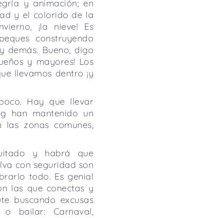
egría y animación; en
ad y el colorido de la
vierno, ¡la nieve! Es
peques construyendo
o y demás. Bueno, digo
queños y mayores! Los
ue llevamos dentro ¡y
oco. Hay que llevar
ng han mantenido un
en las zonas comunes,
itado y habrá que
lva con seguridad son
brarlo todo. Es genial
on las que conectas y
ute buscando excusas
o bailar: Carnaval,