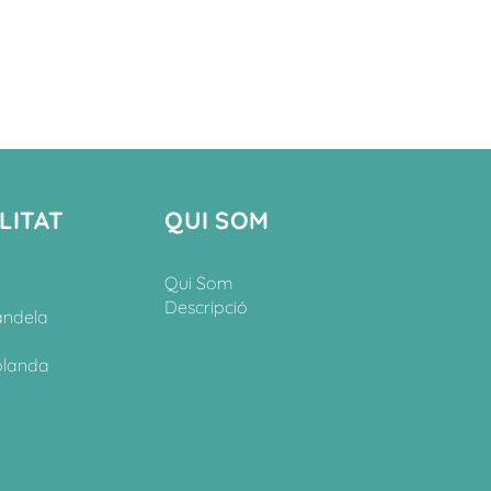
LITAT
QUI SOM
Qui Som
Descripció
andela
olanda