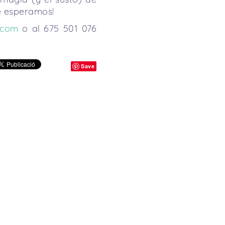
e esperamos!
.com
o al 675 501 076
Save