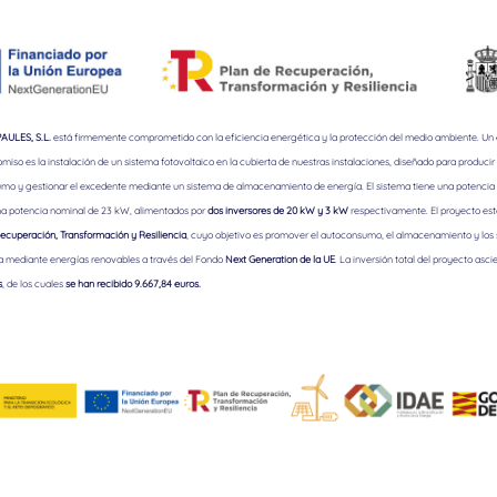
ULES, S.L.
está firmemente comprometido con la eficiencia energética y la protección del medio ambiente. Un
iso es la instalación de un sistema fotovoltaico en la cubierta de nuestras instalaciones, diseñado para producir 
mo y gestionar el excedente mediante un sistema de almacenamiento de energía. El sistema tiene una potencia 
a potencia nominal de 23 kW, alimentados por
dos inversores de 20 kW y 3 kW
respectivamente. El proyecto est
ecuperación, Transformación y Resiliencia
, cuyo objetivo es promover el autoconsumo, el almacenamiento y los
a mediante energías renovables a través del Fondo
Next Generation de la UE
. La inversión total del proyecto asci
s
, de los cuales
se han recibido 9.667,84 euros.