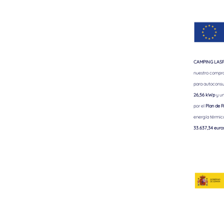
CAMPING LASPA
nuestro comprom
para autoconsu
26,56 kWp
y un
por el
Plan de R
energía térmic
33.637,34 euro