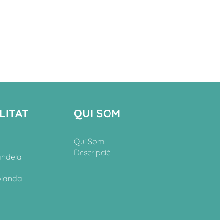
LITAT
QUI SOM
Qui Som
Descripció
andela
olanda