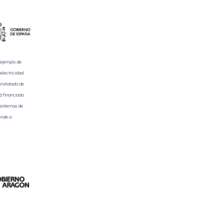
 ejemplo de
electricidad
instalada de
á financiado
 sistemas de
ende a