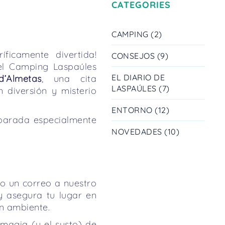
CATEGORIES
CAMPING (2)
íficamente divertida!
CONSEJOS (9)
 el Camping Laspaúles
EL DIARIO DE
’Almetas
, una cita
LASPAÚLES (7)
 diversión y misterio
ENTORNO (12)
arada especialmente
NOVEDADES (10)
do un correo a nuestro
y asegura tu lugar en
n ambiente.
 magia (y el susto) de