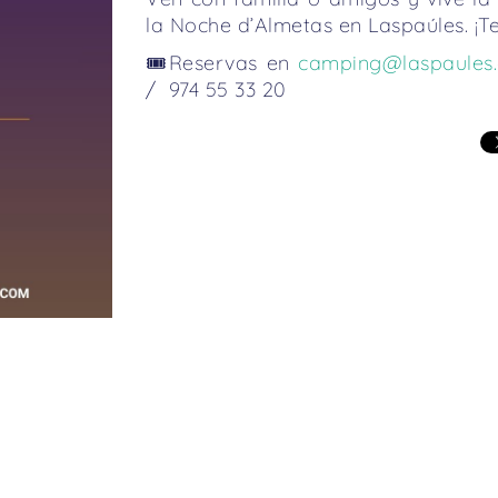
la Noche d’Almetas en Laspaúles. ¡T
🎟️Reservas en
camping@laspaules
/ 974 55 33 20