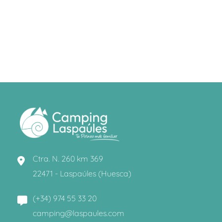
Ctra. N. 260 km 369
22471 - Laspaúles (Huesca)
(+34) 974 55 33 20
camping@laspaules.com