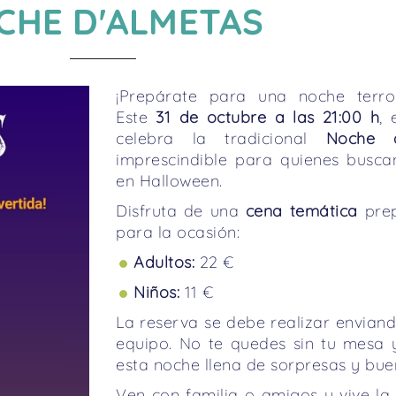
CHE D'ALMETAS
¡Prepárate para una noche terror
Este
31 de octubre a las 21:00 h
,
celebra la tradicional
Noche d
imprescindible para quienes buscan
en Halloween.
Disfruta de una
cena temática
prep
para la ocasión:
Adultos:
22 €
Niños:
11 €
La reserva se debe realizar envian
equipo. No te quedes sin tu mesa 
esta noche llena de sorpresas y bue
Ven con familia o amigos y vive la