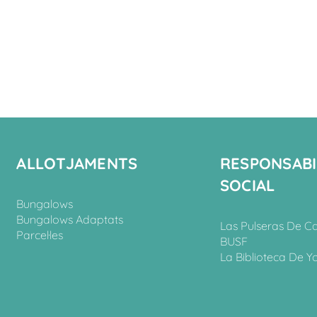
ALLOTJAMENTS
RESPONSABI
SOCIAL
Bungalows
Bungalows Adaptats
Las Pulseras De C
Parcel·les
BUSF
La Biblioteca De Y