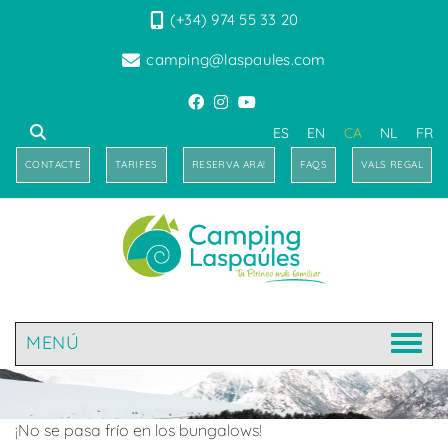
(+34) 974 55 33 20
camping@laspaules.com
ES
EN
CA
NL
FR
CONTACTE
TARIFES
RESERVA ARA!
FAQS
VALS REGAL
MENÚ
¡No se pasa frío en los bungalows!