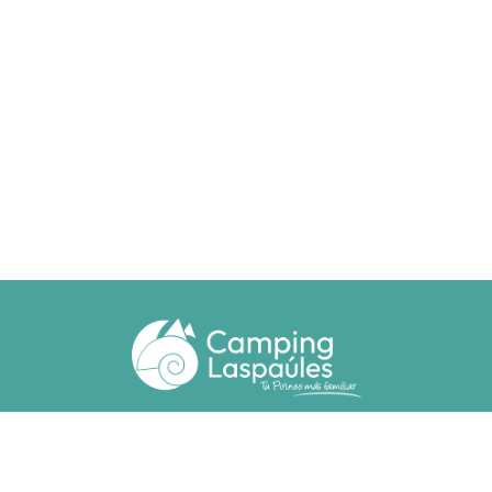
Ctra. N. 260 km 369
22471 - Laspaúles (Huesca)