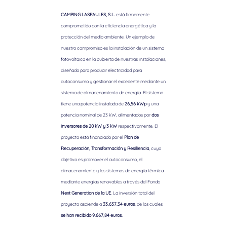
CAMPING LASPAULES, S.L.
está firmemente
comprometido con la eficiencia energética y la
protección del medio ambiente. Un ejemplo de
nuestro compromiso es la instalación de un sistema
fotovoltaico en la cubierta de nuestras instalaciones,
diseñado para producir electricidad para
autoconsumo y gestionar el excedente mediante un
sistema de almacenamiento de energía. El sistema
tiene una potencia instalada de
26,56 kWp
y una
potencia nominal de 23 kW, alimentados por
dos
inversores de 20 kW y 3 kW
respectivamente. El
proyecto está financiado por el
Plan de
Recuperación, Transformación y Resiliencia
, cuyo
objetivo es promover el autoconsumo, el
almacenamiento y los sistemas de energía térmica
mediante energías renovables a través del Fondo
Next Generation de la UE
. La inversión total del
proyecto asciende a
33.637,34 euros
, de los cuales
se han recibido 9.667,84 euros.