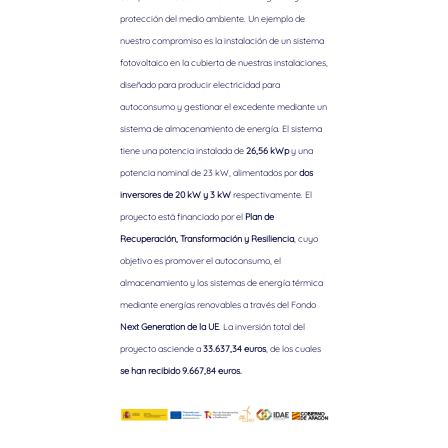
protección del medio ambiente. Un ejemplo de
nuestro compromiso es la instalación de un sistema
fotovoltaico en la cubierta de nuestras instalaciones,
diseñado para producir electricidad para
autoconsumo y gestionar el excedente mediante un
sistema de almacenamiento de energía. El sistema
tiene una potencia instalada de
26,56 kWp
y una
potencia nominal de 23 kW, alimentados por
dos
inversores de 20 kW y 3 kW
respectivamente. El
proyecto está financiado por el
Plan de
Recuperación, Transformación y Resiliencia
, cuyo
objetivo es promover el autoconsumo, el
almacenamiento y los sistemas de energía térmica
mediante energías renovables a través del Fondo
Next Generation de la UE
. La inversión total del
proyecto asciende a
33.637,34 euros
, de los cuales
se han recibido 9.667,84 euros.