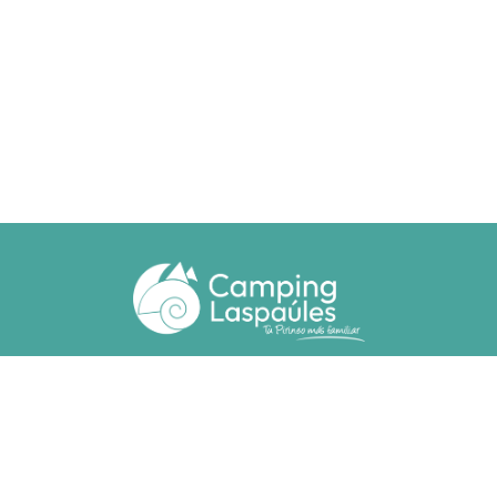
Ctra. N. 260 km 369
22471 - Laspaúles (Huesca)
(+34) 974 55 33 20
camping@laspaules.com