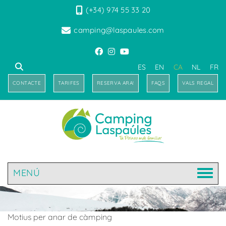
(+34) 974 55 33 20
camping@laspaules.com
ES
EN
CA
NL
FR
CONTACTE
TARIFES
RESERVA ARA!
FAQS
VALS REGAL
MENÚ
Motius per anar de càmping