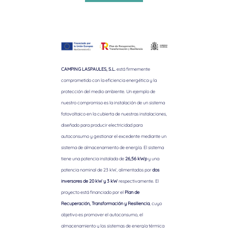
CAMPING LASPAULES, S.L.
está firmemente
comprometido con la eficiencia energética y la
protección del medio ambiente. Un ejemplo de
nuestro compromiso es la instalación de un sistema
fotovoltaico en la cubierta de nuestras instalaciones,
diseñado para producir electricidad para
autoconsumo y gestionar el excedente mediante un
sistema de almacenamiento de energía. El sistema
tiene una potencia instalada de
26,56 kWp
y una
potencia nominal de 23 kW, alimentados por
dos
inversores de 20 kW y 3 kW
respectivamente. El
proyecto está financiado por el
Plan de
Recuperación, Transformación y Resiliencia
, cuyo
objetivo es promover el autoconsumo, el
almacenamiento y los sistemas de energía térmica