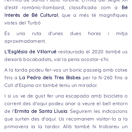
d'estil romànic-llombard, classificada com a
Bé
Interès de Bé Cultural
, que a més té magnífiques
vistes del Turbó
És una ruta d'unes dues hores i mitja
aproximadament.
L'Església de Villarrué
restaurada el 2020 també us
deixarà bocabadats, val la pena acostar-s'hi.
A la tarda podeu fer-vos un bonic passeig amb cotxe
fins a
La Pedra dels Tres Bisbes
per la N-260 fins a
Coll d'Espina on també teniu un mirador.
I si us ve de gust fer una escapada amb bicicleta o
corrent des d'aquí podeu anar a veure el bell entorn
de l'
Ermita de Santa Llusia
: Seguirem les indicacions
que surten des d'aquí. Us recomanem visitar-lo a la
primavera ia la tardor. Allà també hi trobareu un