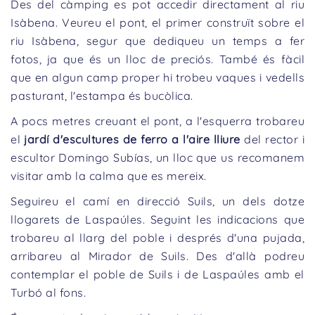
Des del càmping es pot accedir directament al riu
Isàbena. Veureu el pont, el primer construït sobre el
riu Isàbena, segur que dediqueu un temps a fer
fotos, ja que és un lloc de preciós. També és fàcil
que en algun camp proper hi trobeu vaques i vedells
pasturant, l'estampa és bucòlica.
A pocs metres creuant el pont, a l'esquerra trobareu
el
jardí d'escultures de ferro a l'aire lliure
del rector i
escultor Domingo Subías, un lloc que us recomanem
visitar amb la calma que es mereix.
Seguireu el camí en direcció Suils, un dels dotze
llogarets de Laspaúles. Seguint les indicacions que
trobareu al llarg del poble i després d'una pujada,
arribareu al Mirador de Suils. Des d'allà podreu
contemplar el poble de Suils i de Laspaúles amb el
Turbó al fons.