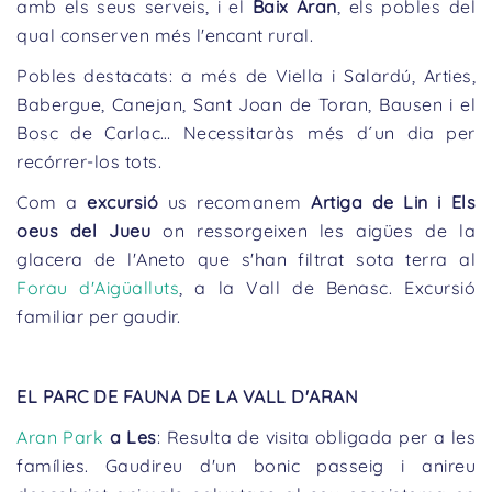
amb els seus serveis, i el
Baix Aran
, els pobles del
qual conserven més l'encant rural.
Pobles destacats: a més de Viella i Salardú, Arties,
Babergue, Canejan, Sant Joan de Toran, Bausen i el
Bosc de Carlac… Necessitaràs més d´un dia per
recórrer-los tots.
Com a
excursió
us recomanem
Artiga de Lin i Els
oeus del Jueu
on ressorgeixen les aigües de la
glacera de l'Aneto que s'han filtrat sota terra al
Forau d'Aigüalluts
, a la Vall de Benasc. Excursió
familiar per gaudir.
EL PARC DE FAUNA DE LA VALL D'ARAN
Aran Park
a Les
: Resulta de visita obligada per a les
famílies. Gaudireu d'un bonic passeig i anireu