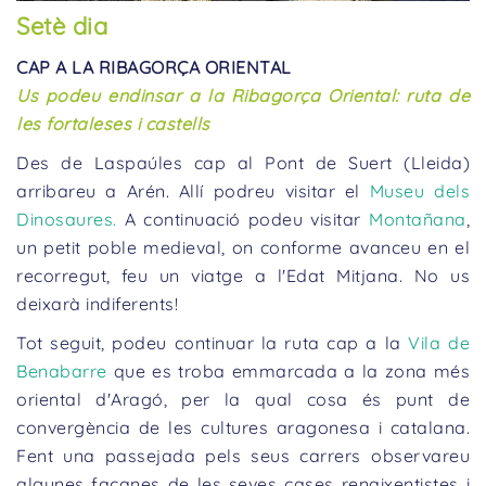
Setè dia
CAP A LA RIBAGORÇA ORIENTAL
Us podeu endinsar a la Ribagorça Oriental: ruta de
les fortaleses i castells
Des de Laspaúles cap al Pont de Suert (Lleida)
arribareu a Arén. Allí podreu visitar el
Museu dels
Dinosaures.
A continuació podeu visitar
Montañana
,
un petit poble medieval, on conforme avanceu en el
recorregut, feu un viatge a l'Edat Mitjana. No us
deixarà indiferents!
Tot seguit, podeu continuar la ruta cap a la
Vila de
Benabarre
que es troba emmarcada a la zona més
oriental d'Aragó, per la qual cosa és punt de
convergència de les cultures aragonesa i catalana.
Fent una passejada pels seus carrers observareu
algunes façanes de les seves cases renaixentistes i