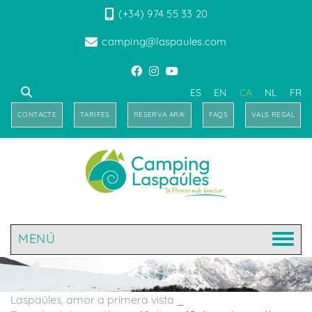
(+34) 974 55 33 20
camping@laspaules.com
ES
EN
CA
NL
FR
CONTACTE
TARIFES
RESERVA ARA!
FAQS
VALS REGAL
MENÚ
Laspaúles, amor a primera vista
_