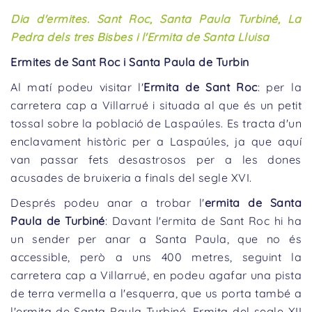
Dia d'ermites. Sant Roc, Santa Paula Turbiné, La
Pedra dels tres Bisbes i l'Ermita de Santa Lluisa
Ermites de Sant Roc i Santa Paula de Turbin
Al matí podeu visitar l'
Ermita de Sant Roc
: per la
carretera cap a Villarrué i situada al que és un petit
tossal sobre la població de Laspaúles. Es tracta d'un
enclavament històric per a Laspaúles, ja que aquí
van passar fets desastrosos per a les dones
acusades de bruixeria a finals del segle XVI.
Després podeu anar a trobar l'
ermita de Santa
Paula de Turbiné
: Davant l'ermita de Sant Roc hi ha
un sender per anar a Santa Paula, que no és
accessible, però a uns 400 metres, seguint la
carretera cap a Villarrué, en podeu agafar una pista
de terra vermella a l'esquerra, que us porta també a
l'ermita de Santa Paula Turbiné. Ermita del segle XII