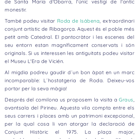
de Santa Maria d'Obarra, l'únic vestigi de l'antic
monestir.
També podeu visitar
Roda de Isábena
, extraordinari
conjunt artístic de Ribagorça. Aquest és el poble més
petit amb Catedral. El pantocràtor i les escenes del
seu entorn estan magníficament conservats i són
originals. Si us interessen les antiguitats podeu visitar
el Museu L'Era de Vicién.
Al migdia podreu gaudir d´un bon àpat en un marc
incomparable: L´hostatgeria de Roda. Deixeu-vos
portar per la seva màgia!
Després del comilona us proposem la visita a
Graus
,
avantsala del Pirineu. Aquesta vila compta entre els
seus carrers i places amb un patrimoni excepcional,
per la qual cosa li van atorgar la declaració de
Conjunt Històric el 1975. La plaça major,