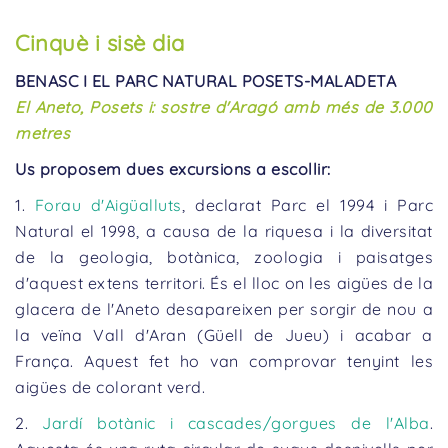
Cinquè i sisè dia
BENASC I EL PARC NATURAL POSETS-MALADETA
El Aneto, Posets i: sostre d'Aragó amb més de 3.000
metres
Us proposem dues excursions a escollir:
1.
Forau d'Aigüalluts
, declarat Parc el 1994 i Parc
Natural el 1998, a causa de la riquesa i la diversitat
de la geologia, botànica, zoologia i paisatges
d'aquest extens territori. És el lloc on les aigües de la
glacera de l'Aneto desapareixen per sorgir de nou a
la veïna Vall d'Aran (Güell de Jueu) i acabar a
França. Aquest fet ho van comprovar tenyint les
aigües de colorant verd.
2.
Jardí botànic i cascades/gorgues de l'Alba
.