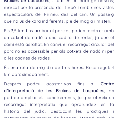
Bruixes de Laspaúles
, situat en un paratge boscós;
marcat per la presència del Turbó i amb unes vistes
espectaculars del Pirineu, des del cim. Un passeig
que no us deixarà indiferents, ple de màgia i misteri.
Els 3,5 km fins arribar al parc es poden recórrer amb
un cotxet de nadó o una cadira de rodes, ja que el
camí està asfaltat. En canvi, el recorregut circular del
parc no és accessible per als cotxets de nadó ni per
a les cadires de rodes.
És una ruta de mig dia de tres hores. Recorregut: 4
km aproximadament.
Després podeu acostar-vos fins al
Centre
d'Interpretació de les Bruixes de Laspaúles
, on
podreu ampliar els coneixements, ja que ofereix un
recorregut interpretatiu que aprofundeix en la
història del judici, destacant les pràctiques i