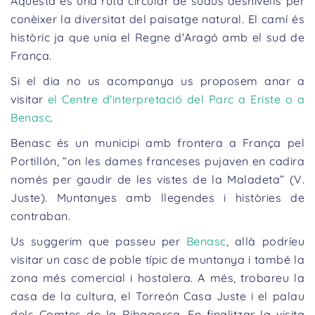
Aquesta és una ruta circular de suaus desnivells per
conèixer la diversitat del paisatge natural. El camí és
històric ja que unia el Regne d'Aragó amb el sud de
França.
Si el dia no us acompanya us proposem anar a
visitar
el Centre d'interpretació del Parc a Eriste o a
Benasc
.
Benasc és un municipi amb frontera a França pel
Portillón, “on les dames franceses pujaven en cadira
només per gaudir de les vistes de la Maladeta” (V.
Juste). Muntanyes amb llegendes i històries de
contraban.
Us suggerim que passeu per
Benasc
, allà podríeu
visitar un casc de poble típic de muntanya i també la
zona més comercial i hostalera. A més, trobareu la
casa de la cultura, el Torreón Casa Juste i el palau
dels Comtes de la Ribagorça. En finalitzar la visita