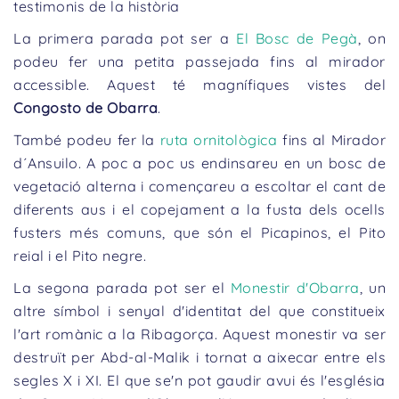
testimonis de la història
La primera parada pot ser a
El Bosc de Pegà
, on
podeu fer una petita passejada fins al mirador
accessible. Aquest té magnífiques vistes del
Congosto de Obarra
.
També podeu fer la
ruta ornitològica
fins al Mirador
d´Ansuilo. A poc a poc us endinsareu en un bosc de
vegetació alterna i començareu a escoltar el cant de
diferents aus i el copejament a la fusta dels ocells
fusters més comuns, que són el Picapinos, el Pito
reial i el Pito negre.
La segona parada pot ser el
Monestir d'Obarra
, un
altre símbol i senyal d'identitat del que constitueix
l'art romànic a la Ribagorça. Aquest monestir va ser
destruït per Abd-al-Malik i tornat a aixecar entre els
segles X i XI. El que se'n pot gaudir avui és l'església