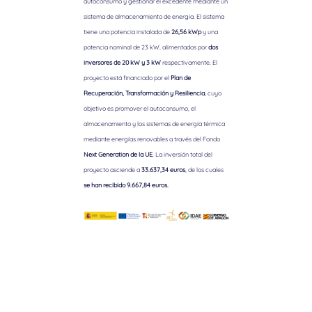
autoconsumo y gestionar el excedente mediante un
sistema de almacenamiento de energía. El sistema
tiene una potencia instalada de
26,56 kWp
y una
potencia nominal de 23 kW, alimentados por
dos
inversores de 20 kW y 3 kW
respectivamente. El
proyecto está financiado por el
Plan de
Recuperación, Transformación y Resiliencia
, cuyo
objetivo es promover el autoconsumo, el
almacenamiento y los sistemas de energía térmica
mediante energías renovables a través del Fondo
Next Generation de la UE
. La inversión total del
proyecto asciende a
33.637,34 euros
, de los cuales
se han recibido 9.667,84 euros.