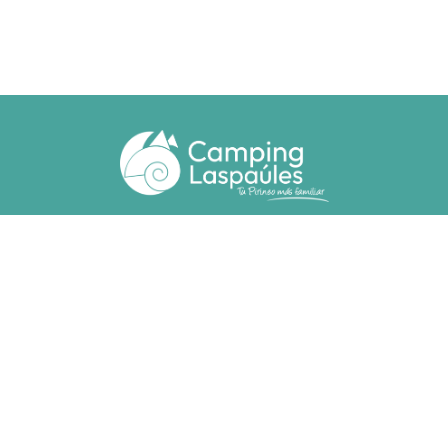
Ctra. N. 260 km 369
22471 - Laspaúles (Huesca)
(+34) 974 55 33 20
camping@laspaules.com
ALLOTJAMENTS