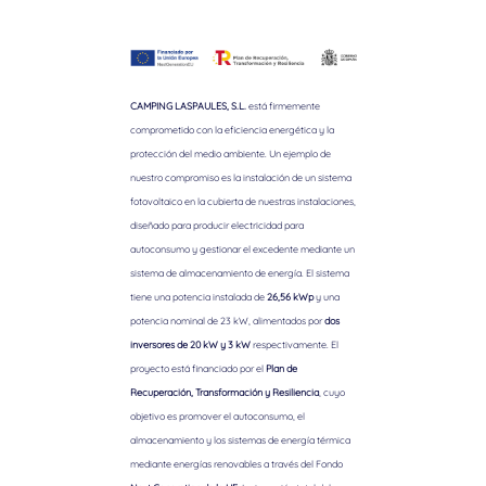
CAMPING LASPAULES, S.L.
está firmemente
comprometido con la eficiencia energética y la
protección del medio ambiente. Un ejemplo de
nuestro compromiso es la instalación de un sistema
fotovoltaico en la cubierta de nuestras instalaciones,
diseñado para producir electricidad para
autoconsumo y gestionar el excedente mediante un
sistema de almacenamiento de energía. El sistema
tiene una potencia instalada de
26,56 kWp
y una
potencia nominal de 23 kW, alimentados por
dos
inversores de 20 kW y 3 kW
respectivamente. El
proyecto está financiado por el
Plan de
Recuperación, Transformación y Resiliencia
, cuyo
objetivo es promover el autoconsumo, el
almacenamiento y los sistemas de energía térmica
mediante energías renovables a través del Fondo