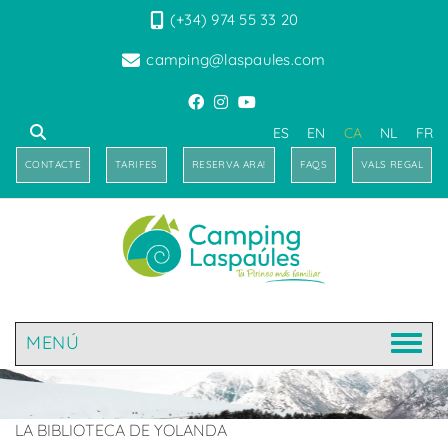
(+34) 974 55 33 20
camping@laspaules.com
ES
EN
CA
NL
FR
CONTACTE
TARIFES
RESERVA ARA!
FAQS
VALS REGAL
MENÚ
LA BIBLIOTECA DE YOLANDA