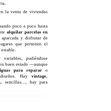
ria.
en la venta de viviendas
esando poco a poco hasta
ente
alquilar parcelas en
 aparcada y disfrutar de
lugares que permiten el
 estable.
 variables, pudiéndose
en buen estado —aunque
tiguas para reparar
o
s diseños. Hay
vintage
,
, sencillas..., hay para