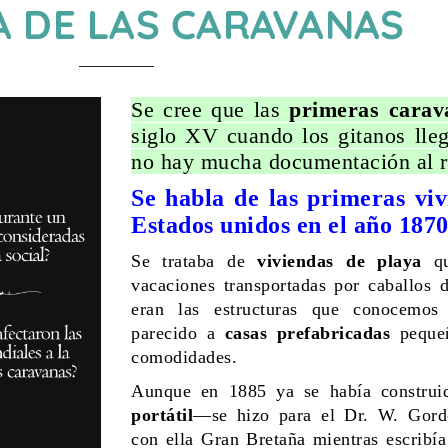
A DE LAS CARAVANAS
Se cree que las
primeras cara
siglo XV cuando los gitanos lle
no hay mucha documentación al r
Se habla de las primeras viv
Estados unidos en el año 187
Se trataba de
viviendas de playa
q
vacaciones transportadas por caballos 
eran las estructuras que conocemos
parecido a
casas prefabricadas
peque
comodidades.
Aunque en 1885 ya se había constru
portátil
—se hizo para el Dr. W. Gordo
con ella Gran Bretaña mientras escribí