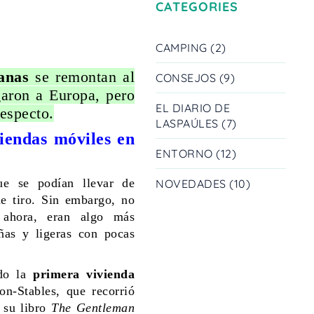
CATEGORIES
CAMPING (2)
vanas
se remontan al
CONSEJOS (9)
garon a Europa, pero
EL DIARIO DE
especto.
LASPAÚLES (7)
iendas móviles en
ENTORNO (12)
0
ue se podían llevar de
NOVEDADES (10)
de tiro. Sin embargo, no
 ahora, eran algo más
ñas y ligeras con pocas
ido la
primera vivienda
n-Stables, que recorrió
a su libro
The Gentleman