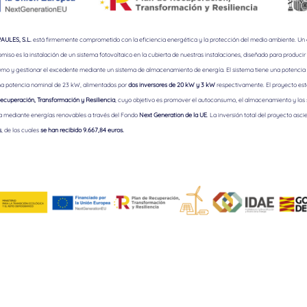
ULES, S.L.
está firmemente comprometido con la eficiencia energética y la protección del medio ambiente. Un
iso es la instalación de un sistema fotovoltaico en la cubierta de nuestras instalaciones, diseñado para producir 
mo y gestionar el excedente mediante un sistema de almacenamiento de energía. El sistema tiene una potencia 
a potencia nominal de 23 kW, alimentados por
dos inversores de 20 kW y 3 kW
respectivamente. El proyecto est
ecuperación, Transformación y Resiliencia
, cuyo objetivo es promover el autoconsumo, el almacenamiento y los
a mediante energías renovables a través del Fondo
Next Generation de la UE
. La inversión total del proyecto asci
s
, de los cuales
se han recibido 9.667,84 euros.