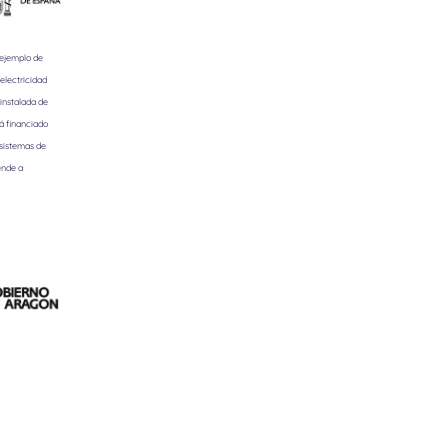
 ejemplo de
electricidad
instalada de
á financiado
 sistemas de
ende a