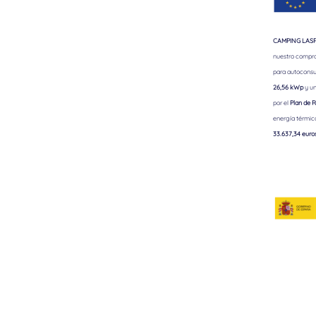
CAMPING LASPA
nuestro comprom
para autoconsu
26,56 kWp
y un
por el
Plan de R
energía térmic
33.637,34 euro