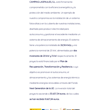
CAMPING LASPAULES, S.L.
está firmemente
comprometido con la eficiencia energética y la
protección del medio ambiente. Un ejemplo de
nuestro compromiso es la instalación de un sistema
fotovoltaico en la cubierta de nuestras instalaciones,
diseñado para producir electricidad para
autoconsumo y gestionar el excedente mediante un
sistema de almacenamiento de energía. El sistema
tiene una potencia instalada de
26,56 kWp
y una
potencia nominal de 23 kW, alimentados por
dos
inversores de 20 kW y 3 kW
respectivamente. El
proyecto está financiado por el
Plan de
Recuperación, Transformación y Resiliencia
, cuyo
objetivo es promover el autoconsumo, el
almacenamiento y los sistemas de energía térmica
mediante energías renovables a través del Fondo
Next Generation de la UE
. La inversión total del
proyecto asciende a
33.637,34 euros
, de los cuales
se han recibido 9.667,84 euros.