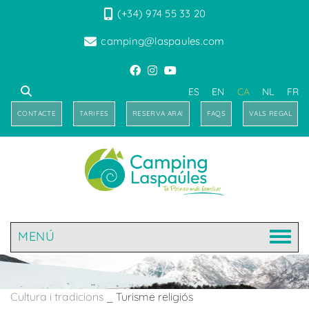
(+34) 974 55 33 20
camping@laspaules.com
ES
EN
CA
NL
FR
CONTACTE
TARIFES
RESERVA ARA!
FAQS
VALS REGAL
MENÚ
Cultura i tradicions
_
Turisme religiós