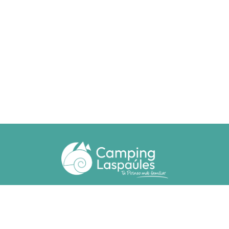
Ctra. N. 260 km 369
22471 - Laspaúles (Huesca)
(+34) 974 55 33 20