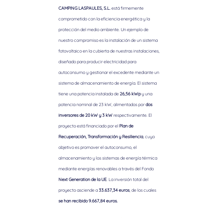
CAMPING LASPAULES, S.L.
está firmemente
comprometido con la eficiencia energética y la
protección del medio ambiente. Un ejemplo de
nuestro compromiso es la instalación de un sistema
fotovoltaico en la cubierta de nuestras instalaciones,
diseñado para producir electricidad para
autoconsumo y gestionar el excedente mediante un
sistema de almacenamiento de energía. El sistema
tiene una potencia instalada de
26,56 kWp
y una
potencia nominal de 23 kW, alimentados por
dos
inversores de 20 kW y 3 kW
respectivamente. El
proyecto está financiado por el
Plan de
Recuperación, Transformación y Resiliencia
, cuyo
objetivo es promover el autoconsumo, el
almacenamiento y los sistemas de energía térmica
mediante energías renovables a través del Fondo
Next Generation de la UE
. La inversión total del
proyecto asciende a
33.637,34 euros
, de los cuales
se han recibido 9.667,84 euros.