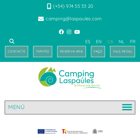
(+34) 974 55 33 20
camping@laspaules.com
ES
EN
CA
NL
FR
CONTACTE
TARIFES
RESERVA ARA!
FAQS
VALS REGAL
MENÚ